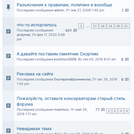
Разъяснения к правилам, политике и воообще
Последнее сообщение
admin
,
Пт янв 27, 2006 1:45 pm
1
что-то испортилось
1
…
17
18
19
20
21
Последнее сообщение
401
andyreal
,
Пн фев 17, 2020 3:08
pm
А давайте поставим памятник Скорпию
Последнее сообщение
kochnov2009
,
Вс сен 04, 2016 8:31 am
8
Реклама на сайте
Последнее сообщение
ЕкатеринаБронникова
,
Пт авг 26, 2016
9
1:26 pm
Пожалуйста, оставьте консерваторам старый стиль
форума
Последнее сообщение
maximus
,
Чт май 26,
77
1
2
3
4
2016 7:11 am
Невидимая тема