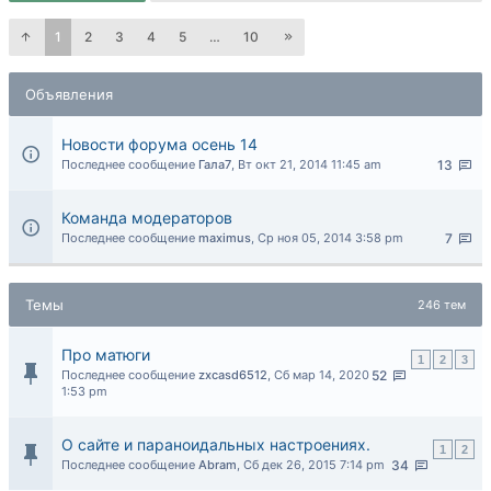
1
2
3
4
5
…
10
Объявления
Новости форума осень 14
Последнее сообщение
Гала7
,
Вт окт 21, 2014 11:45 am
13
Команда модераторов
Последнее сообщение
maximus
,
Ср ноя 05, 2014 3:58 pm
7
Темы
246 тем
Про матюги
1
2
3
Последнее сообщение
zxcasd6512
,
Сб мар 14, 2020
52
1:53 pm
О сайте и параноидальных настроениях.
1
2
Последнее сообщение
Abram
,
Сб дек 26, 2015 7:14 pm
34