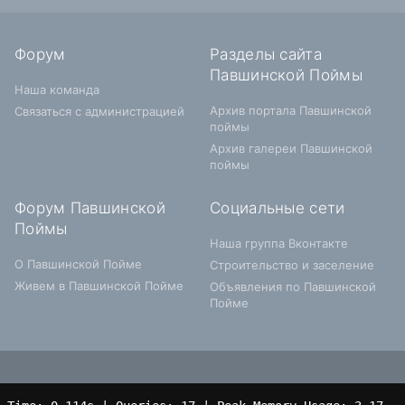
Форум
Разделы сайта
Павшинской Поймы
Наша команда
Архив портала Павшинской
Связаться с администрацией
поймы
Архив галереи Павшинской
поймы
Форум Павшинской
Социальные сети
Поймы
Наша группа Вконтакте
О Павшинской Пойме
Строительство и заселение
Живем в Павшинской Пойме
Объявления по Павшинской
Пойме