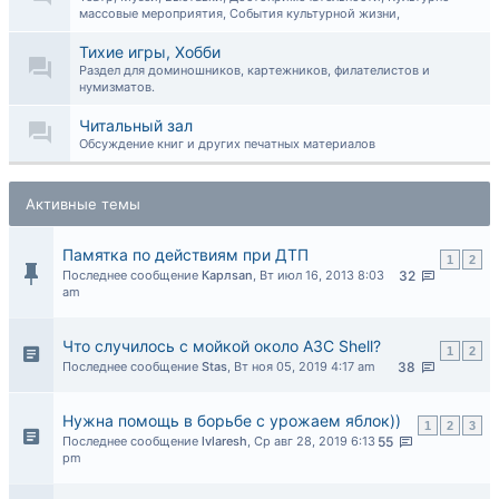
массовые мероприятия, События культурной жизни,
Тихие игры, Хобби
Раздел для доминошников, картежников, филателистов и
нумизматов.
Читальный зал
Обсуждение книг и других печатных материалов
Активные темы
Памятка по действиям при ДТП
1
2
Последнее сообщение
Карлsan
,
Вт июл 16, 2013 8:03
32
am
Что случилось с мойкой около АЗС Shell?
1
2
Последнее сообщение
Stas
,
Вт ноя 05, 2019 4:17 am
38
Нужна помощь в борьбе с урожаем яблок))
1
2
3
Последнее сообщение
lvlaresh
,
Ср авг 28, 2019 6:13
55
pm