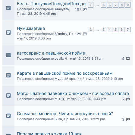
Вело.. Прогулки/Поездки/Походы
1
…
5
6
7
8
9
Последнее сообщение
AnalyzeR
,
167
Пт авг 23, 2019 4:45 pm
Нумизматика
1
…
3
4
5
6
7
Последнее сообщение
SDmitry
,
Пт
129
май 17, 2019 3:00 pm
автосервис в павшинской пойме
Последнее сообщение
vovik
,
Чт май 16, 2019 8:51 am
4
Карате в павшинской пойме по воскресеньям
Последнее сообщение
Мудрый кролик
,
Чт мар 28, 2019 4:10 pm
Мото: Платная парковка Снежком - почасовая оплата
Последнее сообщение
m-CH
,
Пт фев 08, 2019 11:44 pm
2
Сломался монитор. Чинить или купить новый?
Последнее сообщение
Burn
,
Ср янв 23, 2019 12:29 pm
3
Продам пивную кружку 19 век