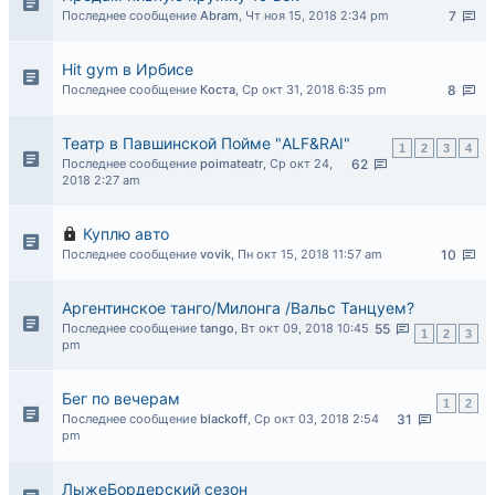
Последнее сообщение
Abram
,
Чт ноя 15, 2018 2:34 pm
7
Hit gym в Ирбисе
Последнее сообщение
Коста
,
Ср окт 31, 2018 6:35 pm
8
Театр в Павшинской Пойме "ALF&RAI"
1
2
3
4
Последнее сообщение
poimateatr
,
Ср окт 24,
62
2018 2:27 am
Куплю авто
Последнее сообщение
vovik
,
Пн окт 15, 2018 11:57 am
10
Аргентинское танго/Милонга /Вальс Танцуем?
Последнее сообщение
tango
,
Вт окт 09, 2018 10:45
55
1
2
3
pm
Бег по вечерам
1
2
Последнее сообщение
blackoff
,
Ср окт 03, 2018 2:54
31
pm
ЛыжеБордерский сезон