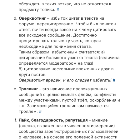
обсуждать в таких ветках, что не относится к
предмету топика.
#
Оверквотинг
– избыток цитат в тексте на
форуме, перецитирование. Чтобы был понятен
ответ, почти всегда вовсе ни к чему цитировать
все исходное сообщение. Достаточно
процитировать только ту часть, которая
необходима для понимания ответа.
Таким образом, избыточным считается: а)
цитирование большого участка текста (величина
определяется модератором на глаз)
б) цитирование нескольких вложенных друг в
друга постов.
Оверквотинг вреден, и его следует избегать!
#
Троллинг
– это написание провокационных
сообщений с целью вызвать флейм, конфликты
между участниками, пустой трёп, оскорбления и
т.п. Занимающийся троллингом называется
троллем.
#
Лайк, благодарность, репутация
- мнение
(оценка, выраженная в численном измерении)
сообщества зарегистрированных пользователей
о человеке, на основе его полезной активности