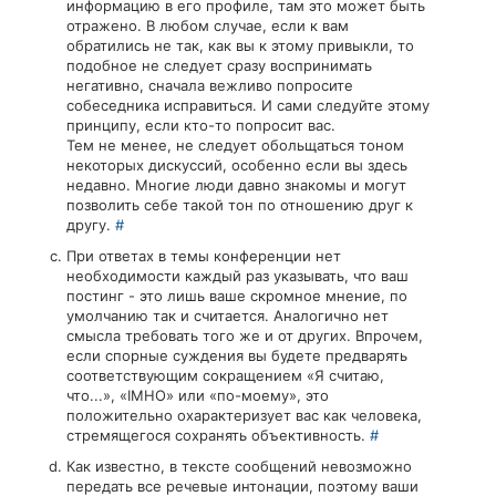
информацию в его профиле, там это может быть
отражено. В любом случае, если к вам
обратились не так, как вы к этому привыкли, то
подобное не следует сразу воспринимать
негативно, сначала вежливо попросите
собеседника исправиться. И сами следуйте этому
принципу, если кто-то попросит вас.
Тем не менее, не следует обольщаться тоном
некоторых дискуссий, особенно если вы здесь
недавно. Многие люди давно знакомы и могут
позволить себе такой тон по отношению друг к
другу.
#
При ответах в темы конференции нет
необходимости каждый раз указывать, что ваш
постинг - это лишь ваше скромное мнение, по
умолчанию так и считается. Аналогично нет
смысла требовать того же и от других. Впрочем,
если спорные суждения вы будете предварять
соответствующим сокращением «Я считаю,
что...», «IMHO» или «по-моему», это
положительно охарактеризует вас как человека,
стремящегося сохранять объективность.
#
Как известно, в тексте сообщений невозможно
передать все речевые интонации, поэтому ваши