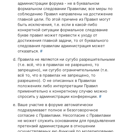
администрации форума - не в буквальном
формальном следовании Правилам; все меры по
соблюдению Правил направлены на достижение
главной цели. По этой причине из Правил могут
быть исключения, т.е. если в какой-либо
конкретной ситуации формальное следование
букве правил может привести к уходу от
достижения главной задачи, то от буквального
следования правилам администрация может
отказаться.
#
Правила не являются ни сугубо разрешительными
(т.е. всё, что в правилах не разрешено, то
запрещено), ни сугубо ограничительными (т.е.
всё то, что в правилах не запрещено, то
разрешено). О не описанных в Правилах
положениях либо интерпретации Правил
применительно к конкретному случаю можно
спросить у администрации конференции.
#
Ваше участие в форуме автоматически
подразумевает полное и безоговорочное
согласие с Правилами. Несогласие с Правилами
не может служить основанием для предъявления
претензий администрации в отношении
осуществляемых ею функций по модерированию