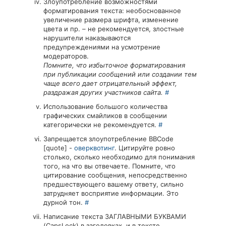
Злоупотребление возможностями
форматирования текста: необоснованное
увеличение размера шрифта, изменение
цвета и пр. – не рекомендуется, злостные
нарушители наказываются
предупреждениями на усмотрение
модераторов.
Помните, что избыточное форматирования
при публикации сообщений или создании тем
чаще всего дает отрицательный эффект,
раздражая других участников сайта.
#
Использование большого количества
графических смайликов в сообщении
категорически не рекомендуется.
#
Запрещается злоупотребление BBCode
[quote] -
оверквотинг
. Цитируйте ровно
столько, сколько необходимо для понимания
того, на что вы отвечаете. Помните, что
цитирование сообщения, непосредственно
предшествующего вашему ответу, сильно
затрудняет восприятие информации. Это
дурной тон.
#
Написание текста ЗАГЛАВНЫМИ БУКВАМИ
(CapsLock) в заголовках, и в тексте