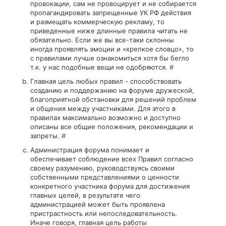
провокации, сам не провоцирует и не собирается
пропагандировать запрещенные УК РФ действия
и размещать коммерческую рекламу, то
приведенные ниже длинные правила читать не
обязательно. Если же вы все-таки склонны
иногда проявлять эмоции и «крепкое словцо», то
с правилами лучше ознакомиться хотя бы бегло
т.к. у нас подобные вещи не одобряются.
#
Главная цель любых правил - способствовать
созданию и поддержанию на форуме дружеской,
благоприятной обстановки для решений проблем
и общения между участниками. Для этого в
правилах максимально возможно и доступно
описаны все общие положения, рекомендации и
запреты.
#
Администрация форума понимает и
обеспечивает соблюдение всех Правил согласно
своему разумению, руководствуясь своими
собственными представлениями о ценности
конкретного участника форума для достижения
главных целей, в результате чего
администрацией может быть проявлена
пристрастность или непоследовательность.
Иначе говоря, главная цель работы