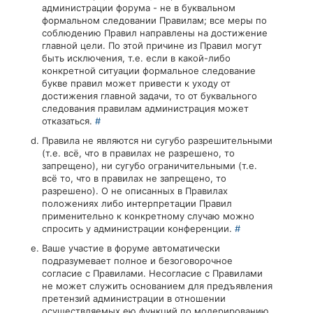
администрации форума - не в буквальном
формальном следовании Правилам; все меры по
соблюдению Правил направлены на достижение
главной цели. По этой причине из Правил могут
быть исключения, т.е. если в какой-либо
конкретной ситуации формальное следование
букве правил может привести к уходу от
достижения главной задачи, то от буквального
следования правилам администрация может
отказаться.
#
Правила не являются ни сугубо разрешительными
(т.е. всё, что в правилах не разрешено, то
запрещено), ни сугубо ограничительными (т.е.
всё то, что в правилах не запрещено, то
разрешено). О не описанных в Правилах
положениях либо интерпретации Правил
применительно к конкретному случаю можно
спросить у администрации конференции.
#
Ваше участие в форуме автоматически
подразумевает полное и безоговорочное
согласие с Правилами. Несогласие с Правилами
не может служить основанием для предъявления
претензий администрации в отношении
осуществляемых ею функций по модерированию