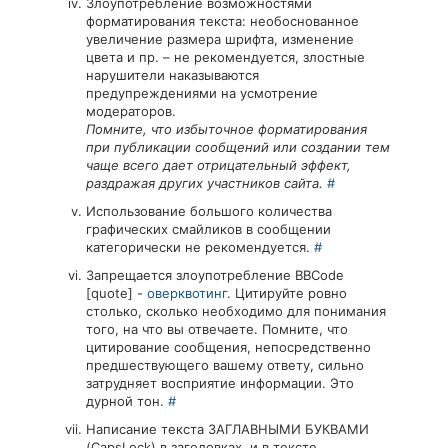
Злоупотребление возможностями
форматирования текста: необоснованное
увеличение размера шрифта, изменение
цвета и пр. – не рекомендуется, злостные
нарушители наказываются
предупреждениями на усмотрение
модераторов.
Помните, что избыточное форматирования
при публикации сообщений или создании тем
чаще всего дает отрицательный эффект,
раздражая других участников сайта.
#
Использование большого количества
графических смайликов в сообщении
категорически не рекомендуется.
#
Запрещается злоупотребление BBCode
[quote] -
оверквотинг
. Цитируйте ровно
столько, сколько необходимо для понимания
того, на что вы отвечаете. Помните, что
цитирование сообщения, непосредственно
предшествующего вашему ответу, сильно
затрудняет восприятие информации. Это
дурной тон.
#
Написание текста ЗАГЛАВНЫМИ БУКВАМИ
(CapsLock) в заголовках, и в тексте