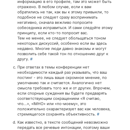
информацию в его профиле, там это может быть
отражено. В любом случае, если к вам
обратились не так, как вы к этому привыкли, то
подобное не следует сразу воспринимать
негативно, сначала вежливо попросите
собеседника исправиться. И сами следуйте этому
принципу, если кто-то попросит вас.
Тем не менее, не следует обольщаться тоном
некоторых дискуссий, особенно если вы здесь
недавно. Многие люди давно знакомы и могут
позволить себе такой тон по отношению друг к
другу.
#
При ответах в темы конференции нет
необходимости каждый раз указывать, что ваш
постинг - это лишь ваше скромное мнение, по
умолчанию так и считается. Аналогично нет
смысла требовать того же и от других. Впрочем,
если спорные суждения вы будете предварять
соответствующим сокращением «Я считаю,
что...», «IMHO» или «по-моему», это
положительно охарактеризует вас как человека,
стремящегося сохранять объективность.
#
Как известно, в тексте сообщений невозможно
передать все речевые интонации, поэтому ваши