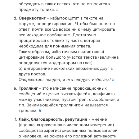
обсуждать в таких ветках, что не относится к
предмету топика.
#
Оверквотинг
– избыток цитат в тексте на
форуме, перецитирование. Чтобы был понятен
ответ, почти всегда вовсе ни к чему цитировать
все исходное сообщение. Достаточно
процитировать только ту часть, которая
необходима для понимания ответа.
Таким образом, избыточным считается: а)
цитирование большого участка текста (величина
определяется модератором на глаз)
б) цитирование нескольких вложенных друг в
друга постов.
Оверквотинг вреден, и его следует избегать!
#
Троллинг
– это написание провокационных
сообщений с целью вызвать флейм, конфликты
между участниками, пустой трёп, оскорбления и
т.п. Занимающийся троллингом называется
троллем.
#
Лайк, благодарность, репутация
- мнение
(оценка, выраженная в численном измерении)
сообщества зарегистрированных пользователей
о человеке, на основе его полезной активности