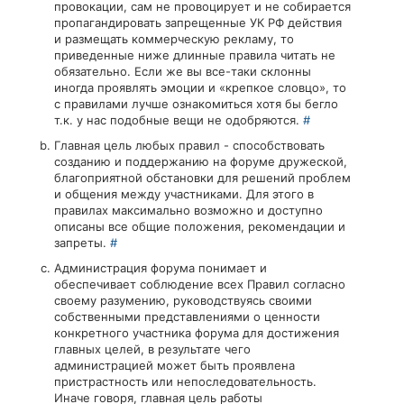
провокации, сам не провоцирует и не собирается
пропагандировать запрещенные УК РФ действия
и размещать коммерческую рекламу, то
приведенные ниже длинные правила читать не
обязательно. Если же вы все-таки склонны
иногда проявлять эмоции и «крепкое словцо», то
с правилами лучше ознакомиться хотя бы бегло
т.к. у нас подобные вещи не одобряются.
#
Главная цель любых правил - способствовать
созданию и поддержанию на форуме дружеской,
благоприятной обстановки для решений проблем
и общения между участниками. Для этого в
правилах максимально возможно и доступно
описаны все общие положения, рекомендации и
запреты.
#
Администрация форума понимает и
обеспечивает соблюдение всех Правил согласно
своему разумению, руководствуясь своими
собственными представлениями о ценности
конкретного участника форума для достижения
главных целей, в результате чего
администрацией может быть проявлена
пристрастность или непоследовательность.
Иначе говоря, главная цель работы