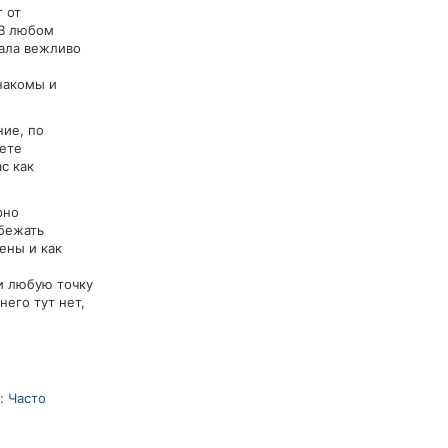
т от
 В любом
чала вежливо
накомы и
ние, по
дете
с как
рно
бежать
ены и как
ки любую точку
него тут нет,
е:
Часто