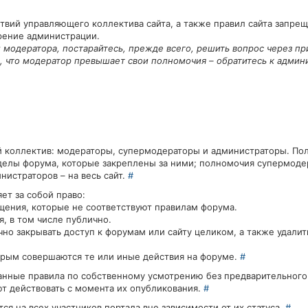
вий управляющего коллектива сайта, а также правил сайта запрещ
рение администрации.
и модератора, постарайтесь, прежде всего, решить вопрос через пр
м, что модератор превышает свои полномочия – обратитесь к админ
 коллектив: модераторы, супермодераторы и администраторы. По
делы форума, которые закреплены за ними; полномочия супермодер
нистраторов – на весь сайт.
#
ет за собой право:
щения, которые не соответствуют правилам форума.
, в том числе публично.
но закрывать доступ к форумам или сайту целиком, а также удалит
торым совершаются те или иные действия на форуме.
#
данные правила по собственному усмотрению без предварительног
т действовать с момента их опубликования.
#
я на всех участников портала вне зависимости от их статуса.
#