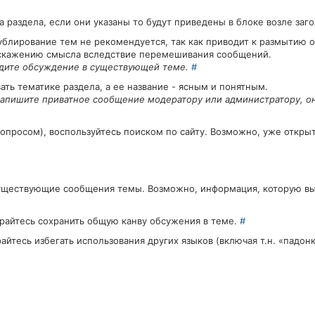
 раздела, если они указаны то будут приведены в блоке возле заг
дублирование тем не рекомендуется, так как приводит к размытию 
скажению смысла вследствие перемешивания сообщений.
едите обсуждение в существующей теме.
#
ть тематике раздела, а ее название - ясным и понятным.
 напишите приватное сообщение модератору или администратору, о
 вопросом), воспользуйтесь поиском по сайту. Возможно, уже откры
существующие сообщения темы. Возможно, информация, которую вы
арайтесь сохранить общую канву обсужения в теме.
#
йтесь избегать использования других языков (включая т.н. «падон