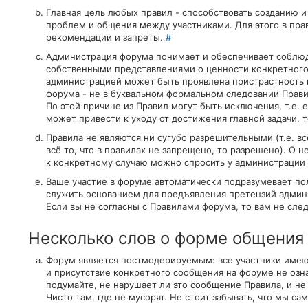
Главная цель любых правил - способствовать созданию 
проблем и общения между участниками. Для этого в пр
рекомендации и запреты.
#
Администрация форума понимает и обеспечивает соблюд
собственными представлениями о ценности конкретного 
администрацией может быть проявлена пристрастность и
форума - не в буквальном формальном следовании Прав
По этой причине из Правил могут быть исключения, т.е.
может привести к уходу от достижения главной задачи, 
Правила не являются ни сугубо разрешительными (т.е. вс
всё то, что в правилах не запрещено, то разрешено). О
к конкретному случаю можно спросить у администрации
Ваше участие в форуме автоматически подразумевает по
служить основанием для предъявления претензий адми
Если вы не согласны с Правилами форума, то вам не след
Несколько слов о форме общения
Форум является постмодерируемым: все участники имеют
и присутствие конкретного сообщения на форуме не озна
подумайте, не нарушает ли это сообщение Правила, и не 
Чисто там, где не мусорят. Не стоит забывать, что мы с