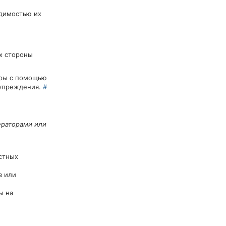
одимостью их
х стороны
оры с помощью
дупреждения.
#
ераторами или
остных
в или
ы на