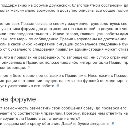
и поддержанию на форуме дружеской, благоприятной обстановки д
авилах максимально возможно и доступно описаны все общие поло
ение всех Правил согласно своему разумению, руководствуясь св
участника форума для достижения главных целей, в результате че
ли непоследовательность. Иначе говоря, главная цель работы ад
илам; все меры по соблюдению Правил направлены на достижение 
 если в какой-либо конкретной ситуации формальное следование бу
то от буквального следования правилам администрация может отказ
ё, что в правилах не разрешено, то запрещено), ни сугубо ограничи
 не описанных в Правилах положениях либо интерпретации Правил 
 конференции.
#
лное и безоговорочное согласие с Правилами. Несогласие с Прави
нистрации в отношении осуществляемых ею функций по модериров
ует участвовать в его работе.
#
 на форуме
 возможность разместить свои сообщения сразу, до проверки его
чает его соответствия правилам. Поэтому, прежде чем ответить н
нарушите ли Правила вы, отвечая на него?
ами создаем себе среду обитания. Давайте будем аккуратны!
#