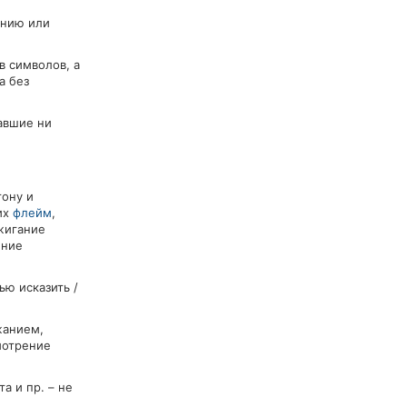
ению или
в символов, а
а без
авшие ни
тону и
их
флейм
,
жигание
ение
ью исказить /
жанием,
мотрение
 и пр. – не