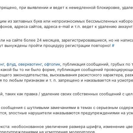
апрещено, при выявлении и ведет к немедленной блокировке, удал
щим из заглавных букв или непроизносимых бессмысленных наборо
ов, адреса сайтов, адреса e-mail и т.п. ведет к удалению аккаунт
ли на сайте более 24 месяцев, зарегистрировавшиеся, но не напис
удут вынуждены пройти процедуру регистрации повторно!
#
нг
,
флуд
,
оверквотинг
,
офтопик
, публикация сообщений, грубых по 
в какой бы то ни было форме, публикация сообщений провоцирующ
щего законодательства, высказывания расистского характера, раз
 по любым признакам и т. п. запрещено и наказывается на усмотр
, таких как правка / удаление своих собственных сообщений с цел
, сообщения с шутливыми замечаниями в темах с серьезным содер
яется, злостные нарушители наказываются предупреждениями на ус
ста: необоснованное увеличение размера шрифта, изменение цвета
 предупреждениями на усмотрение модераторов.