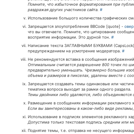
Помните, что избыточное форматирования при публи
раздражая других участников сайта.
#
Использование большого количества графических см
Запрещается злоупотребление BBCode [quote] -
овер
что вы отвечаете. Помните, что цитирование сообще
восприятие информации. Это дурной тон.
#
Написание текста ЗАГЛАВНЫМИ БУКВАМИ (CapsLock) в
предупреждением на усмотрение модератора.
#
Не рекомендуется вставка в сообщения изображений
Оптимальным считается разрешение 800 точек по ш
предварительно уменьшать. Чрезмерно большие изо
объема и размеров в пикселах, удалены вместе с с
Запрещается создавать темы одинаковые или частич
тематика вопроса выходит за рамки одного раздела.
Темы двойники либо удаляются, либо объединяются
Размещение в сообщениях информации рекламного х
Если вы заинтересованы в каком-либо виде рекламы,
Использование в подписях элементов рекламного ха
Допустима только текстовая подпись средним или м
Поднятие темы, т.е. отправка не несущего информац