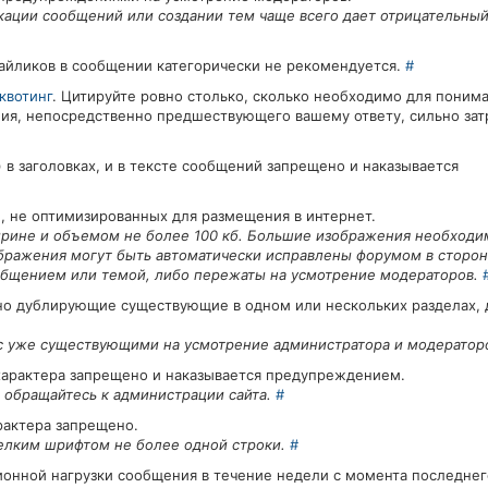
кации сообщений или создании тем чаще всего дает отрицательный
айликов в сообщении категорически не рекомендуется.
#
квотинг
. Цитируйте ровно столько, сколько необходимо для понима
ния, непосредственно предшествующего вашему ответу, сильно зат
 заголовках, и в тексте сообщений запрещено и наказывается
, не оптимизированных для размещения в интернет.
ирине и объемом не более 100 кб. Большие изображения необходи
бражения могут быть автоматически исправлены форумом в сторо
ообщением или темой, либо пережаты на усмотрение модераторов.
но дублирующие существующие в одном или нескольких разделах, 
 с уже существующими на усмотрение администратора и модерато
арактера запрещено и наказывается предупреждением.
 обращайтесь к администрации сайта.
#
рактера запрещено.
елким шрифтом не более одной строки.
#
ионной нагрузки сообщения в течение недели с момента последнег