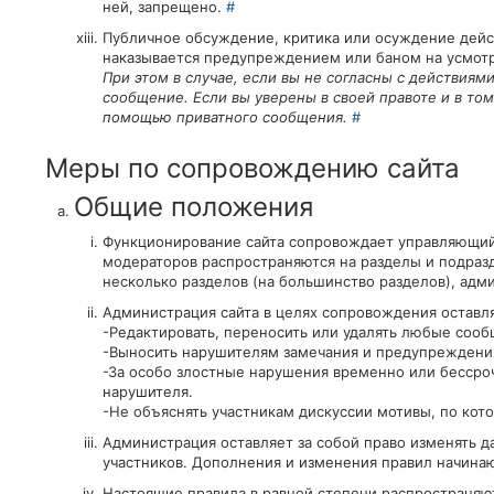
ней, запрещено.
#
Публичное обсуждение, критика или осуждение дейст
наказывается предупреждением или баном на усмот
При этом в случае, если вы не согласны с действиям
сообщение. Если вы уверены в своей правоте и в то
помощью приватного сообщения.
#
Меры по сопровождению сайта
Общие положения
Функционирование сайта сопровождает управляющий
модераторов распространяются на разделы и подраз
несколько разделов (на большинство разделов), адми
Администрация сайта в целях сопровождения оставля
-Редактировать, переносить или удалять любые сооб
-Выносить нарушителям замечания и предупреждения
-За особо злостные нарушения временно или бессроч
нарушителя.
-Не объяснять участникам дискуссии мотивы, по ко
Администрация оставляет за собой право изменять 
участников. Дополнения и изменения правил начинаю
Настоящие правила в равной степени распространяютс