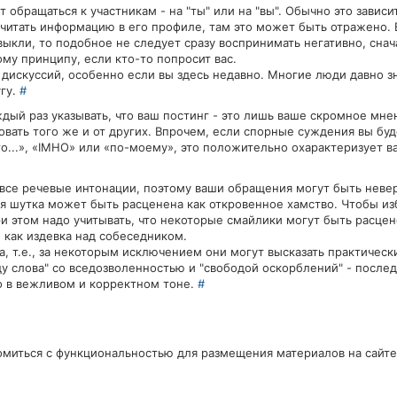
обращаться к участникам - на "ты" или на "вы". Обычно это зависи
читать информацию в его профиле, там это может быть отражено.
ривыкли, то подобное не следует сразу воспринимать негативно, сна
му принципу, если кто-то попросит вас.
 дискуссий, особенно если вы здесь недавно. Многие люди давно з
угу.
#
ый раз указывать, что ваш постинг - это лишь ваше скромное мне
овать того же и от других. Впрочем, если спорные суждения вы бу
...», «IMHO» или «по-моему», это положительно охарактеризует ва
 все речевые интонации, поэтому ваши обращения могут быть неве
я шутка может быть расценена как откровенное хамство. Чтобы из
 этом надо учитывать, что некоторые смайлики могут быть расцен
 как издевка над собеседником.
, т.е., за некоторым исключением они могут высказать практичес
у слова" со вседозволенностью и "свободой оскорблений" - послед
о в вежливом и корректном тоне.
#
омиться с функциональностью для размещения материалов на сайт