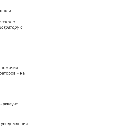
ено и
иватное
истратору с
лномочия
аторов – на
ь аккаунт
о уведомления