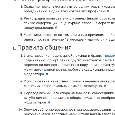
Создание нескольких аккаунтов одним участником з
объединению в один всех совпавших профилей!
#
Регистрация пользователя с именем (ником), состоя
так же содержащих нецензурные слова, номера телефон
предупреждения.
#
Участники, которые по тем или иным причинам не бы
одного поста в течение 12 месяцев - удаляются и б
Правила общения
Использование нецензурной лексики и брани,
тролли
содержанию, оскорбление других участников сайта 
переход на личности, призывы к нарушению действую
межнациональной розни, любого вида дискриминация
модератора.
#
Использование нечестных приемов ведения дискуссий
скрыть их первоначальный смысл, запрещено.
#
Перевод возникшего спора на личность собеседника
сугубо личная переписка в общих темах – не одобр
модераторов.
#
Злоупотребление возможностями форматирования тек
рекомендуется, злостные нарушители наказываются