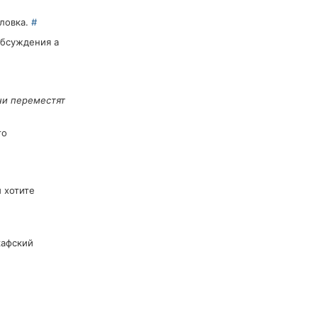
оловка.
#
обсуждения а
ни переместят
то
 хотите
кафский