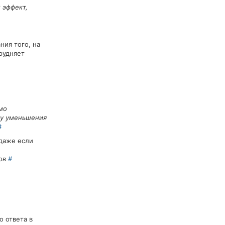
 эффект,
ния того, на
рудняет
мо
ну уменьшения
#
даже если
ров
#
о ответа в