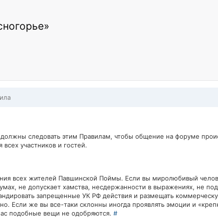
сногорье»
ила
 должны следовать этим Правилам, чтобы общение на форуме про
всех участников и гостей.
ения всех жителей Павшинской Поймы. Если вы миролюбивый челов
умах, не допускает хамства, несдержанности в выражениях, не под
гандировать запрещенные УК РФ действия и размещать коммерческу
о. Если же вы все-таки склонны иногда проявлять эмоции и «креп
у нас подобные вещи не одобряются.
#