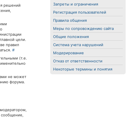
Запреты и ограничения
ля решений
жения,
Регистрация пользователей
Правила общения
оими
Меры по сопровождению сайта
го
министрации
Общие положения
главной цели.
кве правил
Система учета нарушений
аться.
#
Модерирование
тельными (т.е.
Отказ от ответственности
применительно
Некоторые термины и понятия
лами не может
анию форума.
 модератором,
а сообщение,