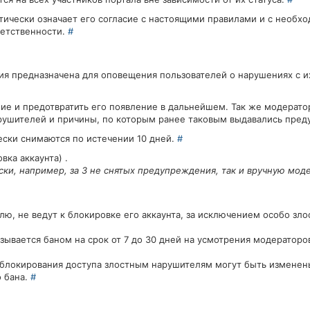
тически означает его согласие с настоящими правилами и с необх
ветственности.
#
ия предназначена для оповещения пользователей о нарушениях с и
ние и предотвратить его появление в дальнейшем. Так же модерат
ушителей и причины, по которым ранее таковым выдавались пре
ски снимаются по истечении 10 дней.
#
вка аккаунта) .
ки, например, за 3 не снятых предупреждения, так и вручную мод
ю, не ведут к блокировке его аккаунта, за исключением особо зл
зывается баном на срок от 7 до 30 дней на усмотрения модераторо
к блокирования доступа злостным нарушителям могут быть изменен
 бана.
#