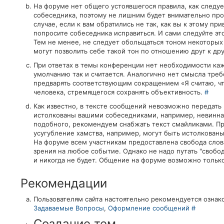
На форуме нет общего устоявшегося правила, как следует 
собеседника, поэтому не лишним будет внимательно про
случае, если к вам обратились не так, как вы к этому п
попросите собеседника исправиться. И сами следуйте это
Тем не менее, не следует обольщаться тоном некоторых
могут позволить себе такой тон по отношению друг к др
При ответах в темы конференции нет необходимости кажд
умолчанию так и считается. Аналогично нет смысла треб
предварять соответствующим сокращением «Я считаю, что
человека, стремящегося сохранять объективность.
#
Как известно, в тексте сообщений невозможно передать
истолкованы вашими собеседниками, например, невинна
подобного, рекомендуем снабжать текст смайликами. При
усугубление хамства, например, могут быть истолкованы
На форуме всем участникам предоставлена свобода слова
зрения на любое событие. Однако не надо путать "свобод
и никогда не будет. Общение на форуме возможно тольк
Рекомендации
Пользователям сайта настоятельно рекомендуется ознак
Задаваемые Вопросы
,
Оформление сообщений
#
Создание тем