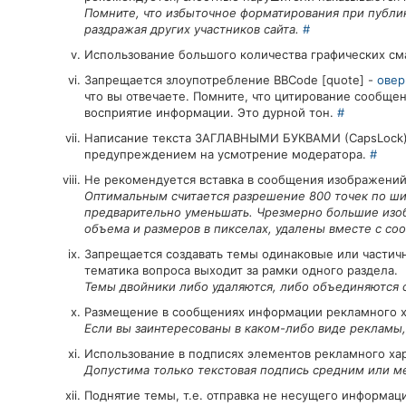
Помните, что избыточное форматирования при публи
раздражая других участников сайта.
#
Использование большого количества графических см
Запрещается злоупотребление BBCode [quote] -
овер
что вы отвечаете. Помните, что цитирование сообще
восприятие информации. Это дурной тон.
#
Написание текста ЗАГЛАВНЫМИ БУКВАМИ (CapsLock) в
предупреждением на усмотрение модератора.
#
Не рекомендуется вставка в сообщения изображений
Оптимальным считается разрешение 800 точек по ш
предварительно уменьшать. Чрезмерно большие изо
объема и размеров в пикселах, удалены вместе с с
Запрещается создавать темы одинаковые или частич
тематика вопроса выходит за рамки одного раздела.
Темы двойники либо удаляются, либо объединяются
Размещение в сообщениях информации рекламного х
Если вы заинтересованы в каком-либо виде рекламы,
Использование в подписях элементов рекламного ха
Допустима только текстовая подпись средним или м
Поднятие темы, т.е. отправка не несущего информац