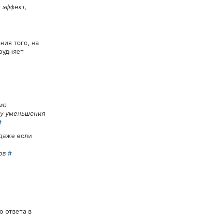
 эффект,
ния того, на
рудняет
мо
ну уменьшения
#
даже если
ров
#
о ответа в