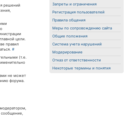
Запреты и ограничения
ля решений
жения,
Регистрация пользователей
Правила общения
оими
Меры по сопровождению сайта
го
министрации
Общие положения
главной цели.
кве правил
Система учета нарушений
аться.
#
Модерирование
тельными (т.е.
Отказ от ответственности
применительно
Некоторые термины и понятия
лами не может
анию форума.
 модератором,
а сообщение,