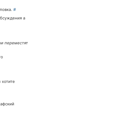
оловка.
#
обсуждения а
ни переместят
то
 хотите
кафский