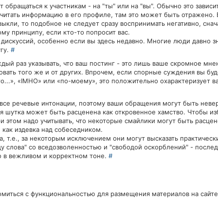
обращаться к участникам - на "ты" или на "вы". Обычно это зависи
читать информацию в его профиле, там это может быть отражено.
ривыкли, то подобное не следует сразу воспринимать негативно, сна
му принципу, если кто-то попросит вас.
 дискуссий, особенно если вы здесь недавно. Многие люди давно з
угу.
#
ый раз указывать, что ваш постинг - это лишь ваше скромное мне
овать того же и от других. Впрочем, если спорные суждения вы бу
...», «IMHO» или «по-моему», это положительно охарактеризует ва
 все речевые интонации, поэтому ваши обращения могут быть неве
я шутка может быть расценена как откровенное хамство. Чтобы из
 этом надо учитывать, что некоторые смайлики могут быть расцен
 как издевка над собеседником.
, т.е., за некоторым исключением они могут высказать практичес
у слова" со вседозволенностью и "свободой оскорблений" - послед
о в вежливом и корректном тоне.
#
омиться с функциональностью для размещения материалов на сайт