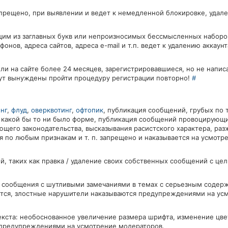
апрещено, при выявлении и ведет к немедленной блокировке, удал
щим из заглавных букв или непроизносимых бессмысленных наборо
ов, адреса сайтов, адреса e-mail и т.п. ведет к удалению аккаунт
ли на сайте более 24 месяцев, зарегистрировавшиеся, но не напис
удут вынуждены пройти процедуру регистрации повторно!
#
нг
,
флуд
,
оверквотинг
,
офтопик
, публикация сообщений, грубых по 
в какой бы то ни было форме, публикация сообщений провоцирующ
щего законодательства, высказывания расистского характера, раз
 по любым признакам и т. п. запрещено и наказывается на усмотр
, таких как правка / удаление своих собственных сообщений с цел
, сообщения с шутливыми замечаниями в темах с серьезным содер
яется, злостные нарушители наказываются предупреждениями на ус
ста: необоснованное увеличение размера шрифта, изменение цвета
 предупреждениями на усмотрение модераторов.