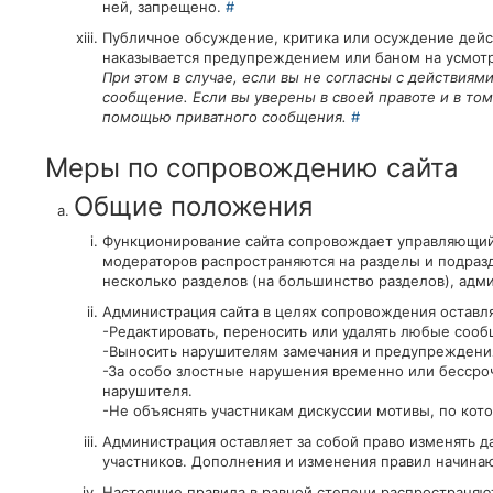
ней, запрещено.
#
Публичное обсуждение, критика или осуждение дейст
наказывается предупреждением или баном на усмот
При этом в случае, если вы не согласны с действиям
сообщение. Если вы уверены в своей правоте и в то
помощью приватного сообщения.
#
Меры по сопровождению сайта
Общие положения
Функционирование сайта сопровождает управляющий
модераторов распространяются на разделы и подраз
несколько разделов (на большинство разделов), адми
Администрация сайта в целях сопровождения оставля
-Редактировать, переносить или удалять любые сооб
-Выносить нарушителям замечания и предупреждения
-За особо злостные нарушения временно или бессроч
нарушителя.
-Не объяснять участникам дискуссии мотивы, по ко
Администрация оставляет за собой право изменять 
участников. Дополнения и изменения правил начинаю
Настоящие правила в равной степени распространяютс