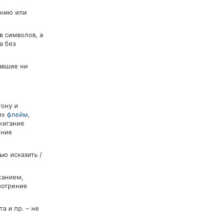
ению или
в символов, а
а без
авшие ни
тону и
их
флейм
,
жигание
ение
ью исказить /
жанием,
мотрение
 и пр. – не