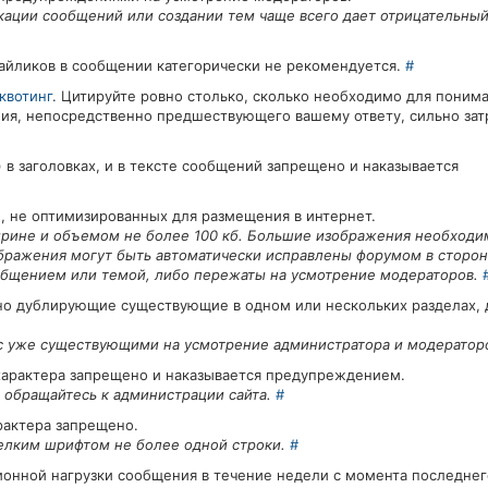
кации сообщений или создании тем чаще всего дает отрицательный
айликов в сообщении категорически не рекомендуется.
#
квотинг
. Цитируйте ровно столько, сколько необходимо для понима
ния, непосредственно предшествующего вашему ответу, сильно зат
 заголовках, и в тексте сообщений запрещено и наказывается
, не оптимизированных для размещения в интернет.
ирине и объемом не более 100 кб. Большие изображения необходи
бражения могут быть автоматически исправлены форумом в сторо
ообщением или темой, либо пережаты на усмотрение модераторов.
но дублирующие существующие в одном или нескольких разделах, 
 с уже существующими на усмотрение администратора и модерато
арактера запрещено и наказывается предупреждением.
 обращайтесь к администрации сайта.
#
рактера запрещено.
елким шрифтом не более одной строки.
#
ионной нагрузки сообщения в течение недели с момента последнег