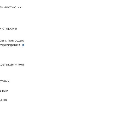
одимостью их
х стороны
оры с помощью
дупреждения.
#
ераторами или
остных
в или
ы на