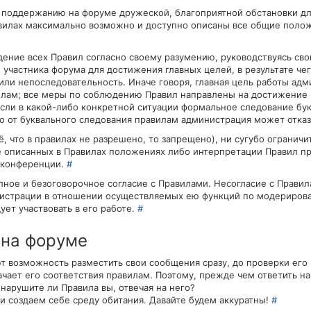
и поддержанию на форуме дружеской, благоприятной обстановки д
авилах максимально возможно и доступно описаны все общие поло
ение всех Правил согласно своему разумению, руководствуясь св
участника форума для достижения главных целей, в результате че
ли непоследовательность. Иначе говоря, главная цель работы ад
илам; все меры по соблюдению Правил направлены на достижение 
 если в какой-либо конкретной ситуации формальное следование бу
то от буквального следования правилам администрация может отказ
ё, что в правилах не разрешено, то запрещено), ни сугубо ограничи
 не описанных в Правилах положениях либо интерпретации Правил 
 конференции.
#
лное и безоговорочное согласие с Правилами. Несогласие с Прави
нистрации в отношении осуществляемых ею функций по модериров
ует участвовать в его работе.
#
 на форуме
 возможность разместить свои сообщения сразу, до проверки его
чает его соответствия правилам. Поэтому, прежде чем ответить н
нарушите ли Правила вы, отвечая на него?
ами создаем себе среду обитания. Давайте будем аккуратны!
#