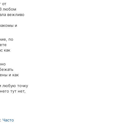
т от
 В любом
чала вежливо
накомы и
ние, по
дете
с как
рно
бежать
ены и как
ки любую точку
него тут нет,
е:
Часто