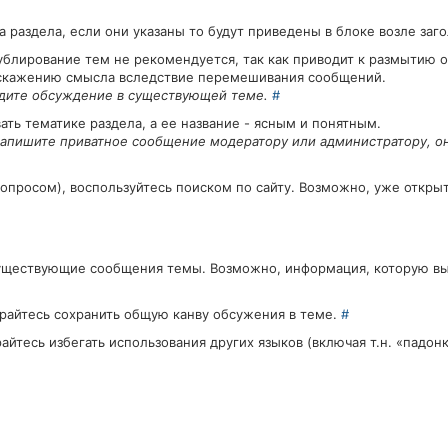
 раздела, если они указаны то будут приведены в блоке возле заг
дублирование тем не рекомендуется, так как приводит к размытию 
скажению смысла вследствие перемешивания сообщений.
едите обсуждение в существующей теме.
#
ть тематике раздела, а ее название - ясным и понятным.
 напишите приватное сообщение модератору или администратору, о
 вопросом), воспользуйтесь поиском по сайту. Возможно, уже откры
существующие сообщения темы. Возможно, информация, которую вы
арайтесь сохранить общую канву обсужения в теме.
#
йтесь избегать использования других языков (включая т.н. «падон