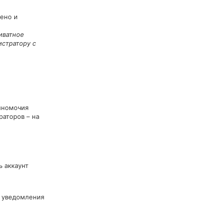
ено и
иватное
истратору с
лномочия
аторов – на
ь аккаунт
о уведомления