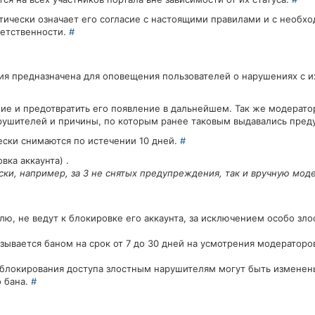
тически означает его согласие с настоящими правилами и с необх
ветственности.
#
ия предназначена для оповещения пользователей о нарушениях с и
ние и предотвратить его появление в дальнейшем. Так же модерат
ушителей и причины, по которым ранее таковым выдавались пре
ски снимаются по истечении 10 дней.
#
вка аккаунта) .
ки, например, за 3 не снятых предупреждения, так и вручную мод
ю, не ведут к блокировке его аккаунта, за исключением особо зл
зывается баном на срок от 7 до 30 дней на усмотрения модераторо
к блокирования доступа злостным нарушителям могут быть изменен
 бана.
#