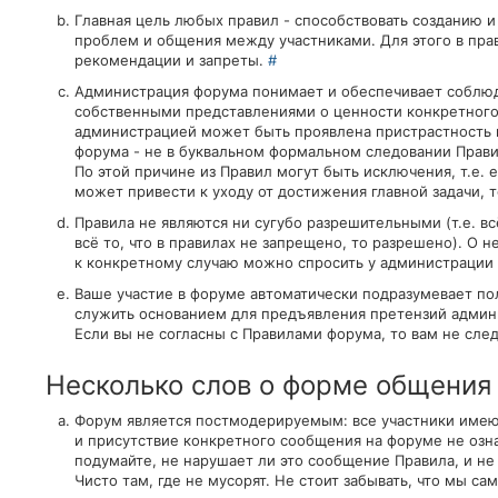
Главная цель любых правил - способствовать созданию 
проблем и общения между участниками. Для этого в пр
рекомендации и запреты.
#
Администрация форума понимает и обеспечивает соблюд
собственными представлениями о ценности конкретного 
администрацией может быть проявлена пристрастность и
форума - не в буквальном формальном следовании Прав
По этой причине из Правил могут быть исключения, т.е.
может привести к уходу от достижения главной задачи, 
Правила не являются ни сугубо разрешительными (т.е. вс
всё то, что в правилах не запрещено, то разрешено). О
к конкретному случаю можно спросить у администрации
Ваше участие в форуме автоматически подразумевает по
служить основанием для предъявления претензий адми
Если вы не согласны с Правилами форума, то вам не след
Несколько слов о форме общения
Форум является постмодерируемым: все участники имеют
и присутствие конкретного сообщения на форуме не озна
подумайте, не нарушает ли это сообщение Правила, и не 
Чисто там, где не мусорят. Не стоит забывать, что мы с