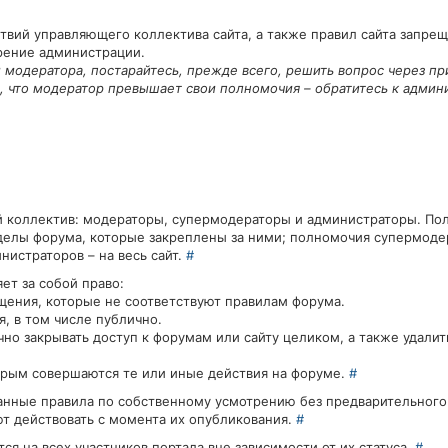
вий управляющего коллектива сайта, а также правил сайта запрещ
рение администрации.
и модератора, постарайтесь, прежде всего, решить вопрос через пр
м, что модератор превышает свои полномочия – обратитесь к админ
 коллектив: модераторы, супермодераторы и администраторы. По
делы форума, которые закреплены за ними; полномочия супермодер
нистраторов – на весь сайт.
#
ет за собой право:
щения, которые не соответствуют правилам форума.
, в том числе публично.
но закрывать доступ к форумам или сайту целиком, а также удалит
торым совершаются те или иные действия на форуме.
#
данные правила по собственному усмотрению без предварительног
т действовать с момента их опубликования.
#
я на всех участников портала вне зависимости от их статуса.
#