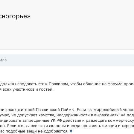
сногорье»
ила
 должны следовать этим Правилам, чтобы общение на форуме про
всех участников и гостей.
ения всех жителей Павшинской Поймы. Если вы миролюбивый челов
умах, не допускает хамства, несдержанности в выражениях, не под
гандировать запрещенные УК РФ действия и размещать коммерческу
о. Если же вы все-таки склонны иногда проявлять эмоции и «креп
у нас подобные вещи не одобряются.
#