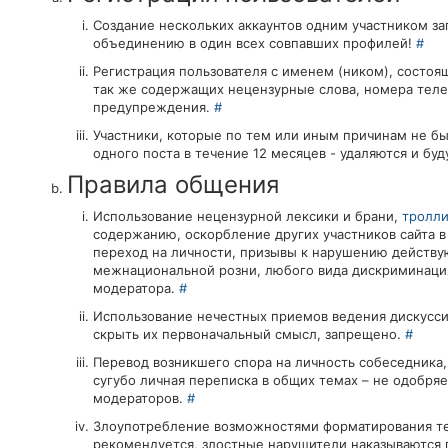
Создание нескольких аккаунтов одним участником з
объединению в один всех совпавших профилей!
#
Регистрация пользователя с именем (ником), состоя
так же содержащих нецензурные слова, номера телефон
предупреждения.
#
Участники, которые по тем или иным причинам не бы
одного поста в течение 12 месяцев - удаляются и б
Правила общения
Использование нецензурной лексики и брани,
тролли
содержанию, оскорбление других участников сайта 
переход на личности, призывы к нарушению действую
межнациональной розни, любого вида дискриминация
модератора.
#
Использование нечестных приемов ведения дискуссий
скрыть их первоначальный смысл, запрещено.
#
Перевод возникшего спора на личность собеседника
сугубо личная переписка в общих темах – не одобр
модераторов.
#
Злоупотребление возможностями форматирования тек
рекомендуется, злостные нарушители наказываются