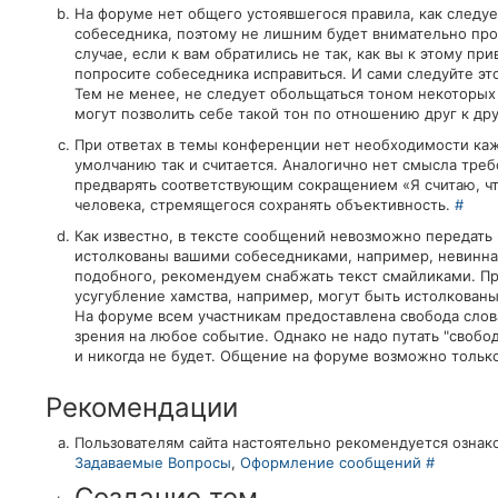
На форуме нет общего устоявшегося правила, как следует 
собеседника, поэтому не лишним будет внимательно про
случае, если к вам обратились не так, как вы к этому п
попросите собеседника исправиться. И сами следуйте это
Тем не менее, не следует обольщаться тоном некоторых
могут позволить себе такой тон по отношению друг к др
При ответах в темы конференции нет необходимости кажд
умолчанию так и считается. Аналогично нет смысла треб
предварять соответствующим сокращением «Я считаю, что
человека, стремящегося сохранять объективность.
#
Как известно, в тексте сообщений невозможно передать
истолкованы вашими собеседниками, например, невинна
подобного, рекомендуем снабжать текст смайликами. При
усугубление хамства, например, могут быть истолкованы
На форуме всем участникам предоставлена свобода слова
зрения на любое событие. Однако не надо путать "свобод
и никогда не будет. Общение на форуме возможно тольк
Рекомендации
Пользователям сайта настоятельно рекомендуется ознак
Задаваемые Вопросы
,
Оформление сообщений
#
Создание тем