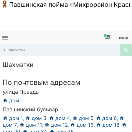
Павшинская пойма «Микрорайон Красн
ВХОД
Шахматки
Шахматки
По почтовым адресам
улица Правды
дом 1
Павшинский бульвар
дом 1
дом 3
дом 4
дом 5
дом 6
,
,
,
,
,
дом 7
дом 11
дом 12
дом 16
дом 18
,
,
,
,
,
дом 20
дом 34
дом 36