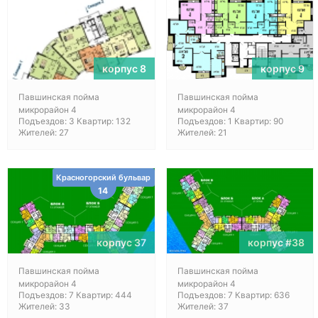
корпус 8
корпус 9
Павшинская пойма
Павшинская пойма
микрорайон 4
микрорайон 4
Подъездов: 3 Квартир: 132
Подъездов: 1 Квартир: 90
Жителей: 27
Жителей: 21
Красногорский бульвар
14
корпус 37
корпус #38
Павшинская пойма
Павшинская пойма
микрорайон 4
микрорайон 4
Подъездов: 7 Квартир: 444
Подъездов: 7 Квартир: 636
Жителей: 33
Жителей: 37