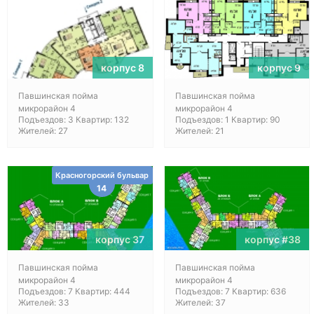
корпус 8
корпус 9
Павшинская пойма
Павшинская пойма
микрорайон 4
микрорайон 4
Подъездов: 3 Квартир: 132
Подъездов: 1 Квартир: 90
Жителей: 27
Жителей: 21
Красногорский бульвар
14
корпус 37
корпус #38
Павшинская пойма
Павшинская пойма
микрорайон 4
микрорайон 4
Подъездов: 7 Квартир: 444
Подъездов: 7 Квартир: 636
Жителей: 33
Жителей: 37