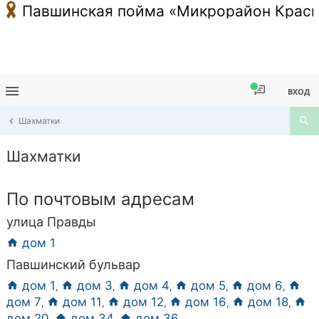
Павшинская пойма «Микрорайон Красн
ВХОД
Шахматки
Шахматки
По почтовым адресам
улица Правды
дом 1
Павшинский бульвар
дом 1
дом 3
дом 4
дом 5
дом 6
,
,
,
,
,
дом 7
дом 11
дом 12
дом 16
дом 18
,
,
,
,
,
дом 20
дом 34
дом 36