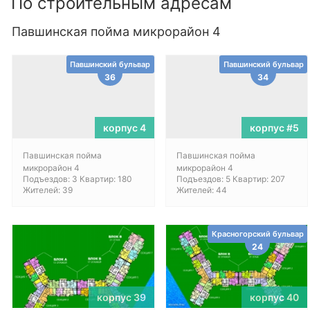
По строительным адресам
Павшинская пойма микрорайон 4
Павшинский бульвар
Павшинский бульвар
36
34
корпус 4
корпус #5
Павшинская пойма
Павшинская пойма
микрорайон 4
микрорайон 4
Подъездов: 3 Квартир: 180
Подъездов: 5 Квартир: 207
Жителей: 39
Жителей: 44
Красногорский бульвар
24
корпус 39
корпус 40