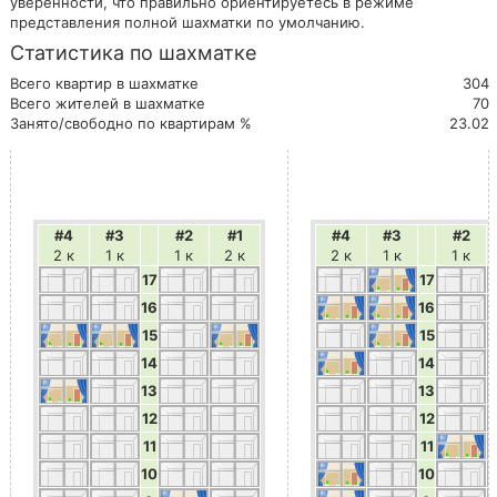
уверенности, что правильно ориентируетесь в режиме
представления полной шахматки по умолчанию.
Статистика по шахматке
Всего квартир в шахматке
304
Всего жителей в шахматке
70
Занято/свободно по квартирам %
23.02
#4
#3
#2
#1
#4
#3
#2
2 к
1 к
1 к
2 к
2 к
1 к
1 к
17
17
16
16
15
15
14
14
13
13
12
12
11
11
10
10