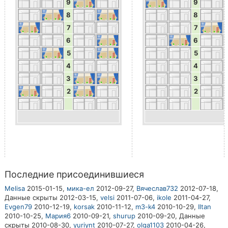
9
9
8
8
7
7
6
6
5
5
4
4
3
3
2
2
Последние присоединившиеся
Melisa
2015-01-15,
мика-ел
2012-09-27,
Вячеслав732
2012-07-18,
Данные скрыты
2012-03-15,
velsi
2011-07-06,
ikole
2011-04-27,
Evgen79
2010-12-19,
korsak
2010-11-12,
m3-k4
2010-10-29,
Iltan
2010-10-25,
Мария6
2010-09-21,
shurup
2010-09-20,
Данные
скрыты
2010-08-30,
yuriynt
2010-07-27,
olga1103
2010-04-26,