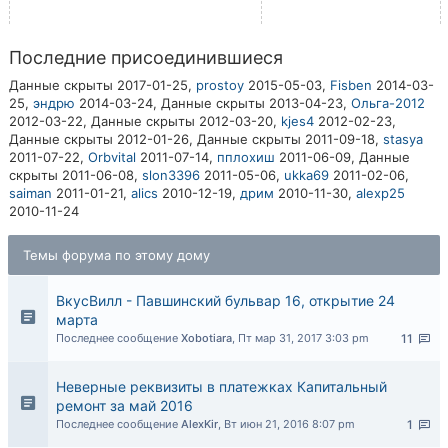
Последние присоединившиеся
Данные скрыты
2017-01-25,
prostoy
2015-05-03,
Fisben
2014-03-
25,
эндрю
2014-03-24,
Данные скрыты
2013-04-23,
Ольга-2012
2012-03-22,
Данные скрыты
2012-03-20,
kjes4
2012-02-23,
Данные скрыты
2012-01-26,
Данные скрыты
2011-09-18,
stasya
2011-07-22,
Orbvital
2011-07-14,
пплохиш
2011-06-09,
Данные
скрыты
2011-06-08,
slon3396
2011-05-06,
ukka69
2011-02-06,
saiman
2011-01-21,
alics
2010-12-19,
дрим
2010-11-30,
alexp25
2010-11-24
Темы форума по этому дому
ВкусВилл - Павшинский бульвар 16, открытие 24
марта
Последнее сообщение
Xobotiara
,
Пт мар 31, 2017 3:03 pm
11
Неверные реквизиты в платежках Капитальный
ремонт за май 2016
Последнее сообщение
AlexKir
,
Вт июн 21, 2016 8:07 pm
1