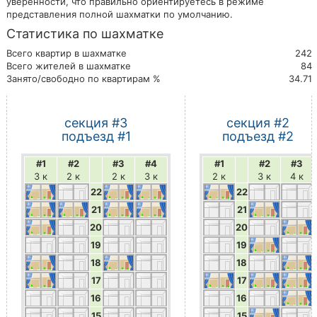
уверенности, что правильно ориентируетесь в режиме
представления полной шахматки по умолчанию.
Статистика по шахматке
Всего квартир в шахматке
242
Всего жителей в шахматке
84
Занято/свободно по квартирам %
34.71
секция #3
секция #2
подъезд #1
подъезд #2
#1
#2
#3
#4
#1
#2
#3
3 к
2 к
2 к
3 к
2 к
3 к
4 к
22
22
21
21
20
20
19
19
18
18
17
17
16
16
15
15