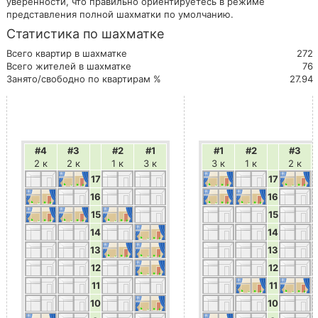
уверенности, что правильно ориентируетесь в режиме
представления полной шахматки по умолчанию.
Статистика по шахматке
Всего квартир в шахматке
272
Всего жителей в шахматке
76
Занято/свободно по квартирам %
27.94
#4
#3
#2
#1
#1
#2
#3
2 к
2 к
1 к
3 к
3 к
1 к
2 к
17
17
16
16
15
15
14
14
13
13
12
12
11
11
10
10