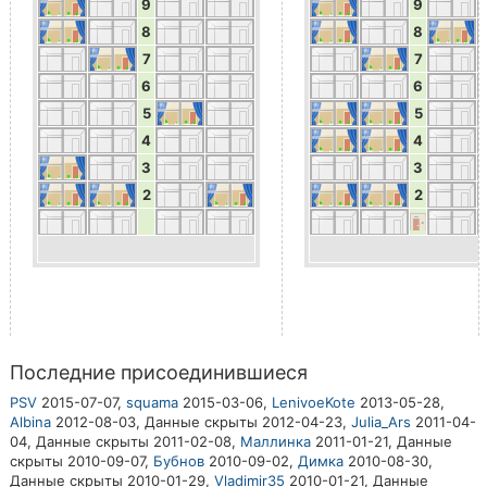
9
9
8
8
7
7
6
6
5
5
4
4
3
3
2
2
Последние присоединившиеся
PSV
2015-07-07,
squama
2015-03-06,
LenivoeKote
2013-05-28,
Albina
2012-08-03,
Данные скрыты
2012-04-23,
Julia_Ars
2011-04-
04,
Данные скрыты
2011-02-08,
Маллинка
2011-01-21,
Данные
скрыты
2010-09-07,
Бубнов
2010-09-02,
Димка
2010-08-30,
Данные скрыты
2010-01-29,
Vladimir35
2010-01-21,
Данные