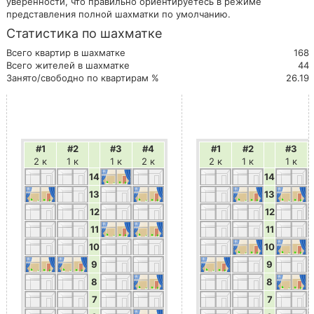
уверенности, что правильно ориентируетесь в режиме
представления полной шахматки по умолчанию.
Статистика по шахматке
Всего квартир в шахматке
168
Всего жителей в шахматке
44
Занято/свободно по квартирам %
26.19
#1
#2
#3
#4
#1
#2
#3
2 к
1 к
1 к
2 к
2 к
1 к
1 к
14
14
13
13
12
12
11
11
10
10
9
9
8
8
7
7