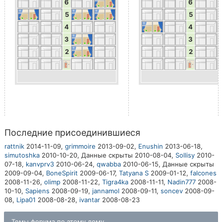
6
6
5
5
4
4
3
3
2
2
Последние присоединившиеся
rattnik
2014-11-09,
grimmoire
2013-09-02,
Enushin
2013-06-18,
simutoshka
2010-10-20,
Данные скрыты
2010-08-04,
Sollisy
2010-
07-18,
kanvprv3
2010-06-24,
qwabba
2010-06-15,
Данные скрыты
2009-09-04,
BoneSpirit
2009-06-17,
Tatyana S
2009-01-12,
falcones
2008-11-26,
olimp
2008-11-22,
Tigra4ka
2008-11-11,
Nadin777
2008-
10-10,
Sapiens
2008-09-19,
jannamol
2008-09-11,
soncev
2008-09-
08,
Lipa01
2008-08-28,
ivantar
2008-08-23
Темы форума по этому дому