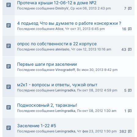
Протечка крыши 12-06-12 в доме №2
Последнее сообщение
DmitryV
,
Ср ноя 06, 2013 2:43 pm
7
4 подьезд Что вы думаете о работе консержки ?
Последнее сообщение
Alice
,
Чт окт 31, 2013 6:45 pm
16
опрос по собственности в 22 корпусе
Последнее сообщение
alevlaslo
,
Чт сен 12, 2013 10:16 am
43
Первые шаги при заселении
Последнее сообщение
Vinogradoff
,
Вс июн 30, 2013 9:42 pm
м2к1 - вопросы и ответы, чужой опыт
Последнее сообщение
Leningradka
,
Пн окт 08, 2012 4:59 pm
5
Подмосковный 2, тараканы!
Последнее сообщение
Leningradka
,
Пн окт 08, 2012 1:30 am
1
Заселение 1-22 #5
Последнее сообщение
Leningradka
,
Чт фев 23, 2012 1:30 pm
382