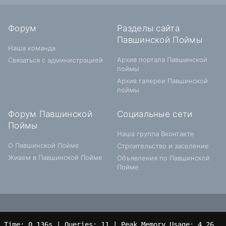
Форум
Разделы сайта
Павшинской Поймы
Наша команда
Архив портала Павшинской
Связаться с администрацией
поймы
Архив галереи Павшинской
поймы
Форум Павшинской
Социальные сети
Поймы
Наша группа Вконтакте
О Павшинской Пойме
Строительство и заселение
Живем в Павшинской Пойме
Объявления по Павшинской
Пойме
Time: 0.136s
|
Queries: 11
| Peak Memory Usage: 4.26