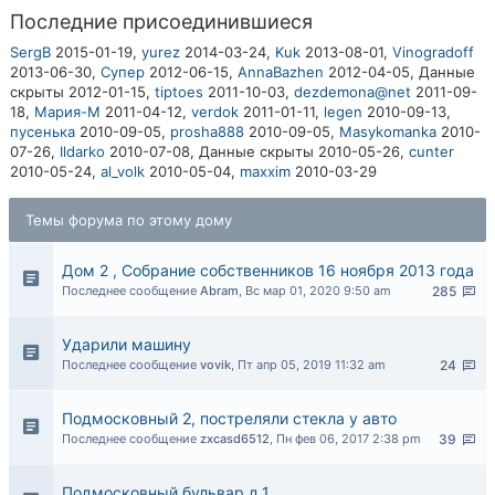
Последние присоединившиеся
SergB
2015-01-19,
yurez
2014-03-24,
Kuk
2013-08-01,
Vinogradoff
2013-06-30,
Супер
2012-06-15,
AnnaBazhen
2012-04-05,
Данные
скрыты
2012-01-15,
tiptoes
2011-10-03,
dezdemona@net
2011-09-
18,
Мария-М
2011-04-12,
verdok
2011-01-11,
legen
2010-09-13,
пусенька
2010-09-05,
prosha888
2010-09-05,
Masykomanka
2010-
07-26,
Ildarko
2010-07-08,
Данные скрыты
2010-05-26,
cunter
2010-05-24,
al_volk
2010-05-04,
maxxim
2010-03-29
Темы форума по этому дому
Дом 2 , Собрание собственников 16 ноября 2013 года
Последнее сообщение
Abram
,
Вс мар 01, 2020 9:50 am
285
Ударили машину
Последнее сообщение
vovik
,
Пт апр 05, 2019 11:32 am
24
Подмосковный 2, постреляли стекла у авто
Последнее сообщение
zxcasd6512
,
Пн фев 06, 2017 2:38 pm
39
Подмосковный бульвар д.1