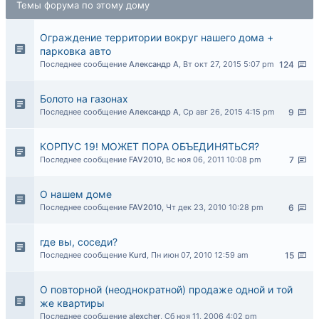
Темы форума по этому дому
Ограждение территории вокруг нашего дома +
парковка авто
Последнее сообщение
Александр А
,
Вт окт 27, 2015 5:07 pm
124
Болото на газонах
Последнее сообщение
Александр А
,
Ср авг 26, 2015 4:15 pm
9
КОРПУС 19! МОЖЕТ ПОРА ОБЪЕДИНЯТЬСЯ?
Последнее сообщение
FAV2010
,
Вс ноя 06, 2011 10:08 pm
7
О нашем доме
Последнее сообщение
FAV2010
,
Чт дек 23, 2010 10:28 pm
6
где вы, соседи?
Последнее сообщение
Kurd
,
Пн июн 07, 2010 12:59 am
15
О повторной (неоднократной) продаже одной и той
же квартиры
Последнее сообщение
alexcher
,
Сб ноя 11, 2006 4:02 pm