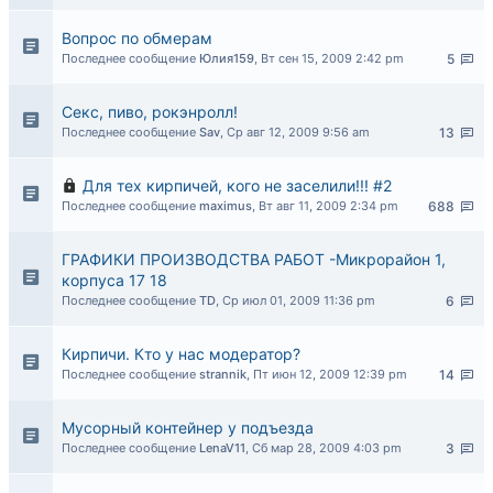
Вопрос по обмерам
Последнее сообщение
Юлия159
,
Вт сен 15, 2009 2:42 pm
5
Секс, пиво, рокэнролл!
Последнее сообщение
Sav
,
Ср авг 12, 2009 9:56 am
13
Для тех кирпичей, кого не заселили!!! #2
Последнее сообщение
maximus
,
Вт авг 11, 2009 2:34 pm
688
ГРАФИКИ ПРОИЗВОДСТВА РАБОТ -Микрорайон 1,
корпуса 17 18
Последнее сообщение
TD
,
Ср июл 01, 2009 11:36 pm
6
Кирпичи. Кто у нас модератор?
Последнее сообщение
strannik
,
Пт июн 12, 2009 12:39 pm
14
Мусорный контейнер у подъезда
Последнее сообщение
LenaV11
,
Сб мар 28, 2009 4:03 pm
3