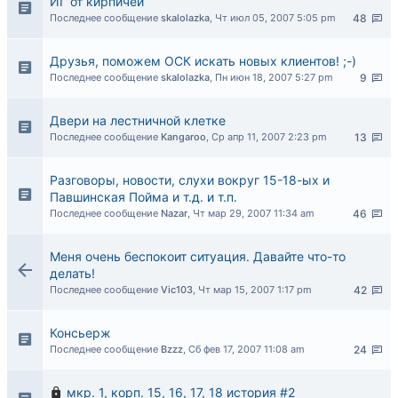
ИГ от кирпичей
Последнее сообщение
skalolazka
,
Чт июл 05, 2007 5:05 pm
48
Друзья, поможем ОСК искать новых клиентов! ;-)
Последнее сообщение
skalolazka
,
Пн июн 18, 2007 5:27 pm
9
Двери на лестничной клетке
Последнее сообщение
Kangaroo
,
Ср апр 11, 2007 2:23 pm
13
Разговоры, новости, слухи вокруг 15-18-ых и
Павшинская Пойма и т.д. и т.п.
Последнее сообщение
Nazar
,
Чт мар 29, 2007 11:34 am
46
Меня очень беспокоит ситуация. Давайте что-то
делать!
Последнее сообщение
Vic103
,
Чт мар 15, 2007 1:17 pm
42
Консьерж
Последнее сообщение
Bzzz
,
Сб фев 17, 2007 11:08 am
24
мкр. 1, корп. 15, 16, 17, 18 история #2