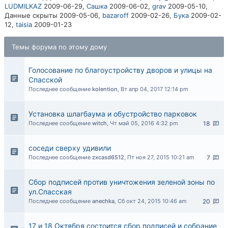
LUDMILKAZ
2009-06-29,
Сашка
2009-06-02,
grav
2009-05-10,
Данные скрыты
2009-05-06,
bazaroff
2009-02-26,
Бука
2009-02-
12,
taisia
2009-01-23
Темы форума по этому дому
Голосование по благоустройству дворов и улицы на
Спасской
Последнее сообщение
kolention
,
Вт апр 04, 2017 12:14 pm
Установка шлагбаума и обустройство парковок
Последнее сообщение
witch
,
Чт май 05, 2016 4:32 pm
18
соседи сверху удивили
Последнее сообщение
zxcasd6512
,
Пт ноя 27, 2015 10:21 am
7
Сбор подписей против уничтожения зеленой зоны по
ул.Спасская
Последнее сообщение
anechka
,
Сб окт 24, 2015 10:46 am
20
17 и 18 Октября состоится сбор подписей и собрание