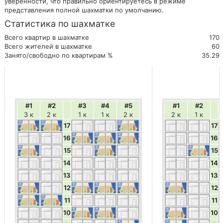
уверенности, что правильно ориентируетесь в режиме
представления полной шахматки по умолчанию.
Статистика по шахматке
Всего квартир в шахматке
170
Всего жителей в шахматке
60
Занято/свободно по квартирам %
35.29
#1
#2
#3
#4
#5
#1
#2
3 к
2 к
1 к
1 к
2 к
2 к
1 к
17
17
16
16
15
15
14
14
13
13
12
12
11
11
10
10