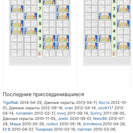
8
8
7
7
6
6
5
5
4
4
3
3
2
2
Последние присоединившиеся
TigeRlab
2014-04-29,
Данные скрыты
2013-04-11,
Коста
2012-10-
01,
Данные скрыты
2012-09-16,
uran
2012-04-14,
vovik117
2012-
04-14,
nonamen
2012-02-17,
vovq
2011-09-14,
Sunny
2011-08-05,
Данные скрыты
2010-11-05,
Joklin
2010-09-01,
Melo86
2010-07-
28,
Маша
2010-05-26,
rodion
2010-05-18,
brindeeva
2010-04-26,
Ell B
2010-04-07,
Токарева
2010-03-16,
hairman
2010-03-06,