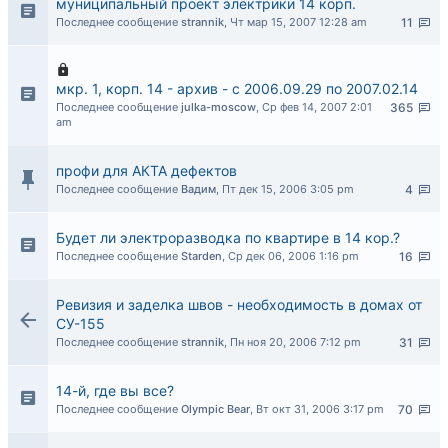
муниципальный проект электрики 14 корп.
Последнее сообщение
strannik
,
Чт мар 15, 2007 12:28 am
11
мкр. 1, корп. 14 - архив - с 2006.09.29 по 2007.02.14
Последнее сообщение
julka-moscow
,
Ср фев 14, 2007 2:01
365
am
профи для АКТА дефектов
Последнее сообщение
Вадим
,
Пт дек 15, 2006 3:05 pm
4
Будет ли электроразводка по квартире в 14 кор.?
Последнее сообщение
Starden
,
Ср дек 06, 2006 1:16 pm
16
Ревизия и заделка швов - необходимость в домах от
СУ-155
Последнее сообщение
strannik
,
Пн ноя 20, 2006 7:12 pm
31
14-й, где вы все?
Последнее сообщение
Olympic Bear
,
Вт окт 31, 2006 3:17 pm
70