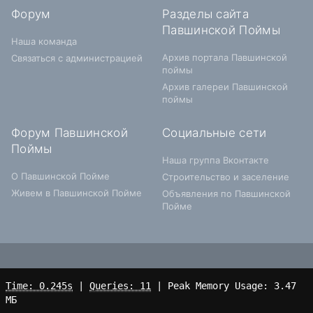
Форум
Разделы сайта
Павшинской Поймы
Наша команда
Архив портала Павшинской
Связаться с администрацией
поймы
Архив галереи Павшинской
поймы
Форум Павшинской
Социальные сети
Поймы
Наша группа Вконтакте
О Павшинской Пойме
Строительство и заселение
Живем в Павшинской Пойме
Объявления по Павшинской
Пойме
Time: 0.245s
|
Queries: 11
| Peak Memory Usage: 3.47
МБ