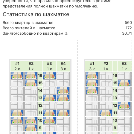
уверенности, что правильно ориентируетесь в режиме
представления полной шахматки по умолчанию.
Статистика по шахматке
Всего квартир в шахматке
560
Всего жителей в шахматке
172
Занято/свободно по квартирам %
30.71
#1
#2
#3
#4
#1
#2
#3
2 к
1 к
1 к
3 к
3 к
1 к
1 к
16
16
15
15
14
14
13
13
12
12
11
11
10
10
9
9