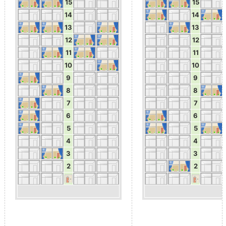
15
15
14
14
13
13
12
12
11
11
10
10
9
9
8
8
7
7
6
6
5
5
4
4
3
3
2
2