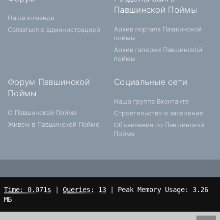
Павшинской Поймы
Наша команда
Архив портала Павшинской
Связаться с администрацией
поймы
Архив галереи Павшинской
поймы
Форум Павшинской
Социальные сети
Поймы
Наша группа Вконтакте
О Павшинской Пойме
Строительство и заселение
Живем в Павшинской Пойме
Объявления по Павшинской
Пойме
Time: 0.071s
|
Queries: 13
| Peak Memory Usage: 3.26
МБ