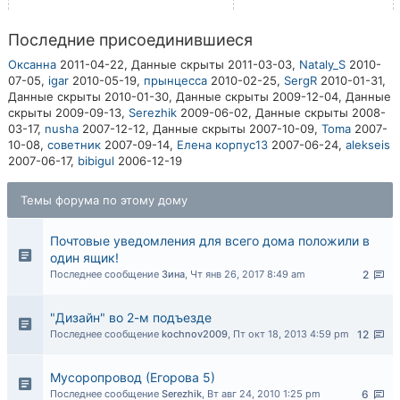
Последние присоединившиеся
Оксанна
2011-04-22,
Данные скрыты
2011-03-03,
Nataly_S
2010-
07-05,
igar
2010-05-19,
прынцесса
2010-02-25,
SergR
2010-01-31,
Данные скрыты
2010-01-30,
Данные скрыты
2009-12-04,
Данные
скрыты
2009-09-13,
Serezhik
2009-06-02,
Данные скрыты
2008-
03-17,
nusha
2007-12-12,
Данные скрыты
2007-10-09,
Toma
2007-
10-08,
советник
2007-09-14,
Елена корпус13
2007-06-24,
alekseis
2007-06-17,
bibigul
2006-12-19
Темы форума по этому дому
Почтовые уведомления для всего дома положили в
один ящик!
Последнее сообщение
Зина
,
Чт янв 26, 2017 8:49 am
2
"Дизайн" во 2-м подъезде
Последнее сообщение
kochnov2009
,
Пт окт 18, 2013 4:59 pm
12
Мусоропровод (Егорова 5)
Последнее сообщение
Serezhik
,
Вт авг 24, 2010 1:25 pm
6