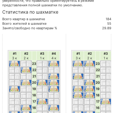
уверенности, что правильно ориентируетесь в режиме
представления полной шахматки по умолчанию.
Статистика по шахматке
Всего квартир в шахматке
184
Всего жителей в шахматке
55
Занято/свободно по квартирам %
29.89
#1
#2
#3
#4
#1
#2
#3
3 к
2 к
1 к
4 к
3 к
2 к
1 к
23
23
22
22
21
21
20
20
19
19
18
18
17
17
16
16