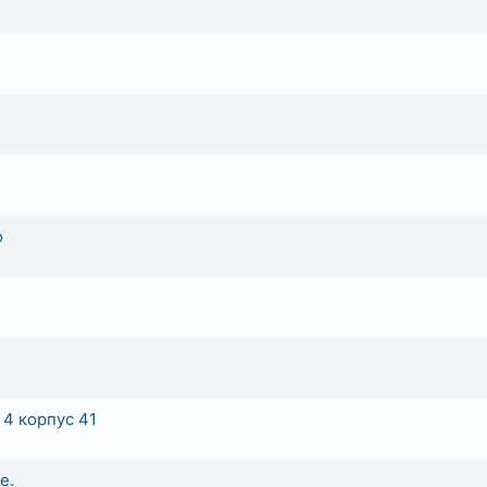
о
4 корпус 41
е.