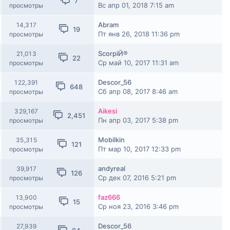
7
Вс апр 01, 2018 7:15 am
просмотры
Abram
14,317
19
Пт янв 26, 2018 11:36 pm
просмотры
ScorpiЙ®
21,013
22
Ср май 10, 2017 11:31 am
просмотры
Descor_56
122,391
648
Сб апр 08, 2017 8:46 am
просмотры
Aikesi
329,167
2,451
Пн апр 03, 2017 5:38 pm
просмотры
Mobilkin
35,315
121
Пт мар 10, 2017 12:33 pm
просмотры
andyreal
39,917
126
Ср дек 07, 2016 5:21 pm
просмотры
faz666
13,900
15
Ср ноя 23, 2016 3:46 pm
просмотры
Descor_56
27,939