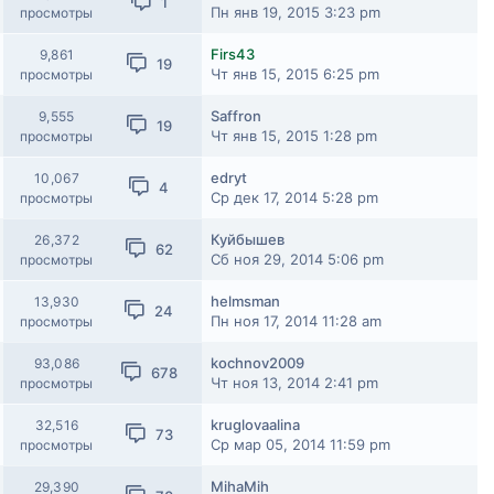
1
Пн янв 19, 2015 3:23 pm
просмотры
Firs43
9,861
19
Чт янв 15, 2015 6:25 pm
просмотры
Saffron
9,555
19
Чт янв 15, 2015 1:28 pm
просмотры
edryt
10,067
4
Ср дек 17, 2014 5:28 pm
просмотры
Куйбышев
26,372
62
Сб ноя 29, 2014 5:06 pm
просмотры
helmsman
13,930
24
Пн ноя 17, 2014 11:28 am
просмотры
kochnov2009
93,086
678
Чт ноя 13, 2014 2:41 pm
просмотры
kruglovaalina
32,516
73
Ср мар 05, 2014 11:59 pm
просмотры
MihaMih
29,390