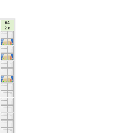
#4
2 к