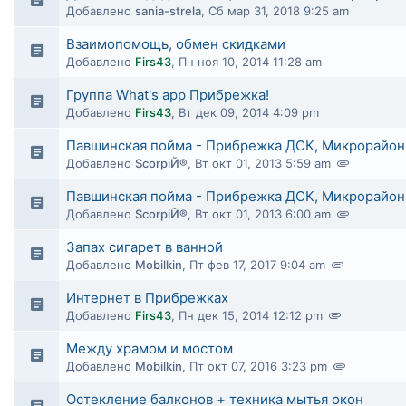
Добавлено
sania-strela
,
Сб мар 31, 2018 9:25 am
Взаимопомощь, обмен скидками
Добавлено
Firs43
,
Пн ноя 10, 2014 11:28 am
Группа What's app Прибрежка!
Добавлено
Firs43
,
Вт дек 09, 2014 4:09 pm
Павшинская пойма - Прибрежка ДСК, Микрорайон
Добавлено
ScorpiЙ®
,
Вт окт 01, 2013 5:59 am
Павшинская пойма - Прибрежка ДСК, Микрорайон
Добавлено
ScorpiЙ®
,
Вт окт 01, 2013 6:00 am
Запах сигарет в ванной
Добавлено
Mobilkin
,
Пт фев 17, 2017 9:04 am
Интернет в Прибрежках
Добавлено
Firs43
,
Пн дек 15, 2014 12:12 pm
Между храмом и мостом
Добавлено
Mobilkin
,
Пт окт 07, 2016 3:23 pm
Остекление балконов + техника мытья окон