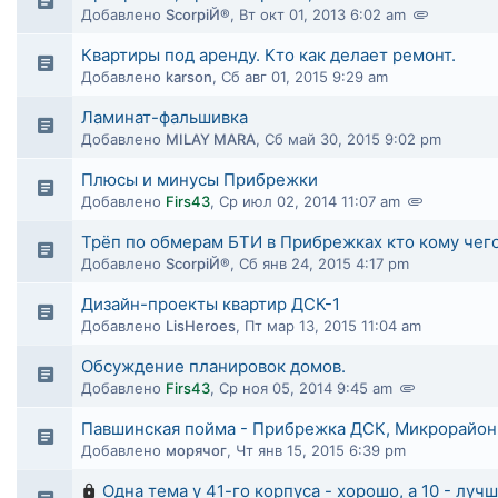
Добавлено
ScorpiЙ®
,
Вт окт 01, 2013 6:02 am
Квартиры под аренду. Кто как делает ремонт.
Добавлено
karson
,
Сб авг 01, 2015 9:29 am
Ламинат-фальшивка
Добавлено
MILAY MARA
,
Сб май 30, 2015 9:02 pm
Плюсы и минусы Прибрежки
Добавлено
Firs43
,
Ср июл 02, 2014 11:07 am
Трёп по обмерам БТИ в Прибрежках кто кому чег
Добавлено
ScorpiЙ®
,
Сб янв 24, 2015 4:17 pm
Дизайн-проекты квартир ДСК-1
Добавлено
LisHeroes
,
Пт мар 13, 2015 11:04 am
Обсуждение планировок домов.
Добавлено
Firs43
,
Ср ноя 05, 2014 9:45 am
Павшинская пойма - Прибрежка ДСК, Микрорайон 
Добавлено
морячог
,
Чт янв 15, 2015 6:39 pm
Одна тема у 41-го корпуса - хорошо, а 10 - лучш