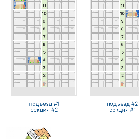
11
11
10
10
9
9
8
8
7
7
6
6
5
5
4
4
3
3
2
2
подъезд #1
подъезд #2
секция #2
секция #1