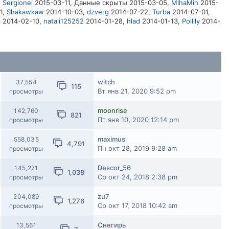
,
Sergionel
2015-03-11,
Данные скрыты
2015-03-05,
MihaMih
2015-
1,
Shakawkaw
2014-10-03,
dzverg
2014-07-22,
Turbа
2014-07-01,
3
2014-02-10,
natali125252
2014-01-28,
hlad
2014-01-13,
Polllly
2014-
witch
37,554
115
Вт янв 21, 2020 9:52 pm
просмотры
moonrise
142,760
821
Пт янв 10, 2020 12:14 pm
просмотры
maximus
558,035
4,791
Пн окт 28, 2019 9:28 am
просмотры
Descor_56
145,271
1,038
Ср окт 24, 2018 2:38 pm
просмотры
zu7
204,089
1,276
Ср окт 17, 2018 10:42 am
просмотры
Снегирь
13,561