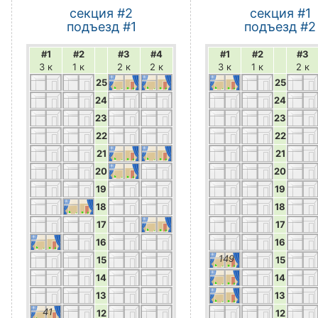
секция #2
секция #1
подъезд #1
подъезд #2
#1
#2
#3
#4
#1
#2
#3
3 к
1 к
2 к
2 к
3 к
1 к
2 к
25
25
24
24
23
23
22
22
21
21
20
20
19
19
18
18
17
17
16
16
149
15
15
14
14
13
13
41
12
12