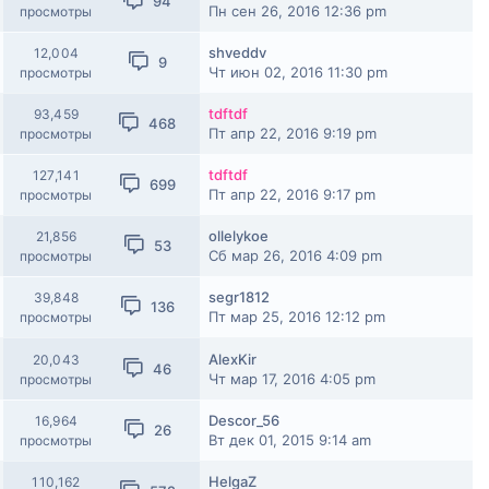
94
Пн сен 26, 2016 12:36 pm
просмотры
shveddv
12,004
9
Чт июн 02, 2016 11:30 pm
просмотры
tdftdf
93,459
468
Пт апр 22, 2016 9:19 pm
просмотры
tdftdf
127,141
699
Пт апр 22, 2016 9:17 pm
просмотры
ollelykoe
21,856
53
Сб мар 26, 2016 4:09 pm
просмотры
segr1812
39,848
136
Пт мар 25, 2016 12:12 pm
просмотры
AlexKir
20,043
46
Чт мар 17, 2016 4:05 pm
просмотры
Descor_56
16,964
26
Вт дек 01, 2015 9:14 am
просмотры
HelgaZ
110,162