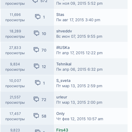
572
Пн ноя 09, 2015 5:52 pm
просмотры
Stas
11,696
1
Пн авг 17, 2015 3:40 pm
просмотры
shveddv
18,289
10
Вс июн 07, 2015 9:55 pm
просмотры
iRUSKa
27,833
70
Пт апр 17, 2015 12:22 pm
просмотры
Tehnikal
9,834
12
Пн апр 06, 2015 6:32 pm
просмотры
S_sveta
10,007
1
Пт мар 13, 2015 2:59 pm
просмотры
urleur
21,557
72
Пт мар 13, 2015 2:00 pm
просмотры
Only
17,457
58
Чт фев 12, 2015 10:57 am
просмотры
Firs43
9,823