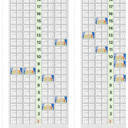
17
17
16
16
15
15
14
14
13
13
12
12
11
11
10
10
9
9
8
8
7
7
6
6
5
5
4
4
3
3
2
2