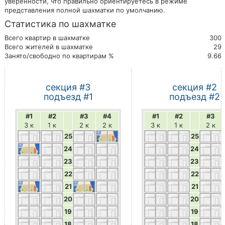
уверенности, что правильно ориентируетесь в режиме
представления полной шахматки по умолчанию.
Статистика по шахматке
Всего квартир в шахматке
300
Всего жителей в шахматке
29
Занято/свободно по квартирам %
9.66
секция #3
секция #2
подъезд #1
подъезд #2
#1
#2
#3
#4
#1
#2
#3
3 к
1 к
2 к
2 к
3 к
1 к
2 к
25
25
24
24
23
23
22
22
21
21
20
20
19
19
18
18