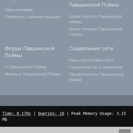
Павшинской Поймы
Наша команда
Архив портала Павшинской
Связаться с администрацией
поймы
Архив галереи Павшинской
поймы
Форум Павшинской
Социальные сети
Поймы
Наша группа Вконтакте
О Павшинской Пойме
Строительство и заселение
Живем в Павшинской Пойме
Объявления по Павшинской
Пойме
Time: 0.170s
|
Queries: 10
| Peak Memory Usage: 3.15
МБ