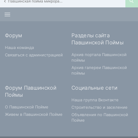
Павшинская пойма микрорайон 4 корпус #38
Форум
Разделы сайта
Павшинской Поймы
Наша команда
Архив портала Павшинской
Связаться с администрацией
поймы
Архив галереи Павшинской
поймы
Форум Павшинской
Социальные сети
Поймы
Наша группа Вконтакте
О Павшинской Пойме
Строительство и заселение
Живем в Павшинской Пойме
Объявления по Павшинской
Пойме