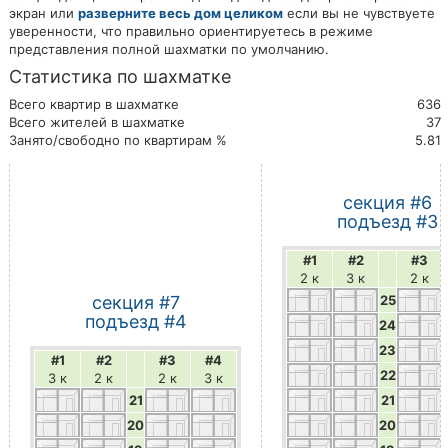
экран или
разверните весь дом целиком
если вы не чувствуете
уверенности, что правильно ориентируетесь в режиме
представления полной шахматки по умолчанию.
Статистика по шахматке
Всего квартир в шахматке
636
Всего жителей в шахматке
37
Занято/свободно по квартирам %
5.81
секция #6
подъезд #3
#1
#2
#3
2 к
3 к
2 к
секция #7
25
подъезд #4
24
23
#1
#2
#3
#4
22
3 к
2 к
2 к
3 к
21
21
20
20