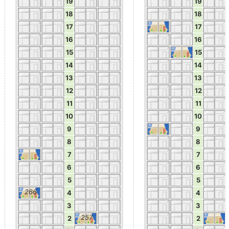
19
19
18
18
17
17
16
16
15
15
14
14
13
13
12
12
11
11
10
10
9
9
8
8
7
7
6
6
5
5
266
4
4
3
3
257
2
2