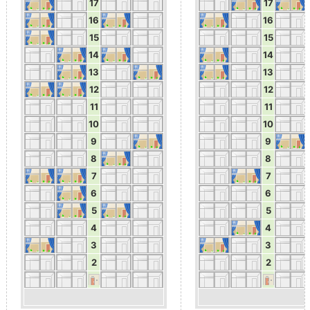
17
17
16
16
15
15
14
14
13
13
12
12
11
11
10
10
9
9
8
8
7
7
6
6
5
5
4
4
3
3
2
2