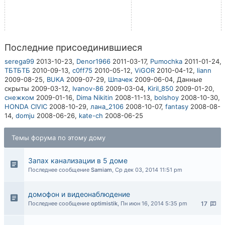
Последние присоединившиеся
serega99
2013-10-23,
Denor1966
2011-03-17,
Pumochka
2011-01-24,
ТБТБТБ
2010-09-13,
c0ff75
2010-05-12,
ViGOR
2010-04-12,
liann
2009-08-25,
BUKA
2009-07-29,
Шпачек
2009-06-04,
Данные
скрыты
2009-03-12,
Ivanov-86
2009-03-04,
Kiril_850
2009-01-20,
снежком
2009-01-16,
Dima Nikitin
2008-11-13,
bolshoy
2008-10-30,
HONDA CIVIC
2008-10-29,
ланa_2106
2008-10-07,
fantasy
2008-08-
14,
domju
2008-06-26,
kate-ch
2008-06-25
Темы форума по этому дому
Запах канализации в 5 доме
Последнее сообщение
Samiam
,
Ср дек 03, 2014 11:51 pm
домофон и видеонаблюдение
Последнее сообщение
optimistik
,
Пн июн 16, 2014 5:35 pm
17