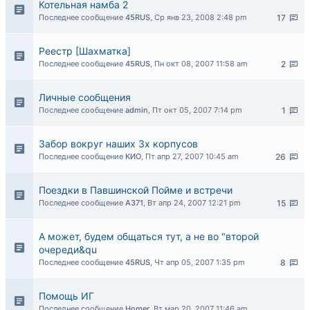
Котельная намба 2
Последнее сообщение
45RUS
,
Ср янв 23, 2008 2:48 pm
17
Реестр [Шахматка]
Последнее сообщение
45RUS
,
Пн окт 08, 2007 11:58 am
2
Личные сообщения
Последнее сообщение
admin
,
Пт окт 05, 2007 7:14 pm
1
Забор вокруг наших 3х корпусов
Последнее сообщение
КИО
,
Пт апр 27, 2007 10:45 am
26
Поездки в Павшинской Пойме и встречи
Последнее сообщение
A371
,
Вт апр 24, 2007 12:21 pm
15
А может, будем общаться тут, а не во "второй
очереди&qu
Последнее сообщение
45RUS
,
Чт апр 05, 2007 1:35 pm
8
Помощь ИГ
Последнее сообщение
Homer
,
Вт мар 20, 2007 11:46 am