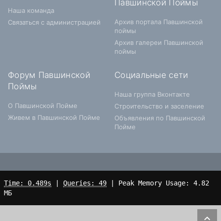
Павшинской Поймы
Наша команда
Архив портала Павшинской
Связаться с администрацией
поймы
Архив галереи Павшинской
поймы
Форум Павшинской
Социальные сети
Поймы
Наша группа Вконтакте
О Павшинской Пойме
Строительство и заселение
Живем в Павшинской Пойме
Объявления по Павшинской
Пойме
Time: 0.489s
|
Queries: 49
| Peak Memory Usage: 4.82
МБ