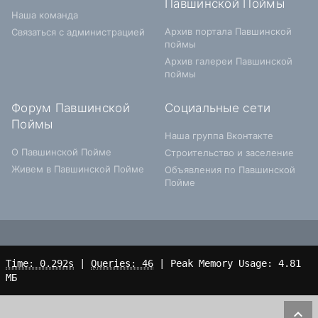
Павшинской Поймы
Наша команда
Архив портала Павшинской
Связаться с администрацией
поймы
Архив галереи Павшинской
поймы
Форум Павшинской
Социальные сети
Поймы
Наша группа Вконтакте
О Павшинской Пойме
Строительство и заселение
Живем в Павшинской Пойме
Объявления по Павшинской
Пойме
Time: 0.292s
|
Queries: 46
| Peak Memory Usage: 4.81
МБ