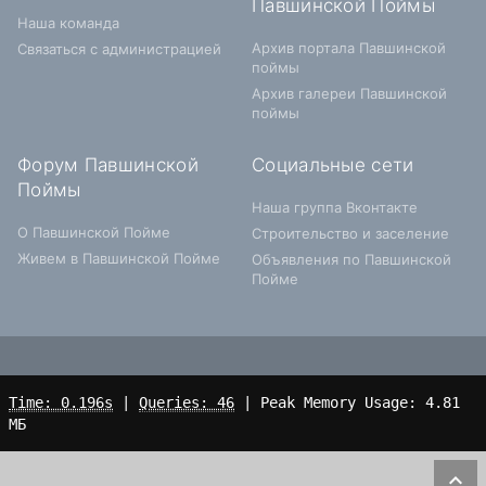
Павшинской Поймы
Наша команда
Архив портала Павшинской
Связаться с администрацией
поймы
Архив галереи Павшинской
поймы
Форум Павшинской
Социальные сети
Поймы
Наша группа Вконтакте
О Павшинской Пойме
Строительство и заселение
Живем в Павшинской Пойме
Объявления по Павшинской
Пойме
Time: 0.196s
|
Queries: 46
| Peak Memory Usage: 4.81
МБ