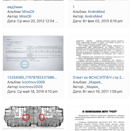
евд3мин
1
Альбом:
MissOll
Альбом:
AndroMed
Автор:
MissOll
Автор:
AndroMed
Дата: Ср июн 20, 2012 12:54 pm
Дата: Вт фев 03, 2015 6:16 pm
13254065_1797878233768683_5584514842882432539_n
Ответ из ФСНСЗППБЧ стр 2.PNG
Альбом:
kochnov2009
Альбом:
_Мария_
Автор:
kochnov2009
Автор:
_Мария_
Дата: Ср май 18, 2016 4:10 pm
Дата: Вт июл 19, 2011 1:59 pm