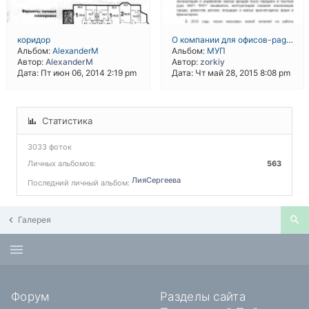
коридор
О компании для офисов-page0001
Альбом:
AlexanderM
Альбом:
МУП
Автор:
AlexanderM
Автор:
zorkiy
Дата: Пт июн 06, 2014 2:19 pm
Дата: Чт май 28, 2015 8:08 pm
Статистика
3033 фоток
Личных альбомов:
563
ЛияСергеева
Последний личный альбом:
Галерея
Форум
Разделы сайта