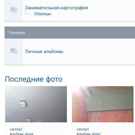
Занимательная картография
Образцы
Галерея
Личные альбомы
Последние фото
vanna2
vanna1
Альбом:
done
Альбом:
done