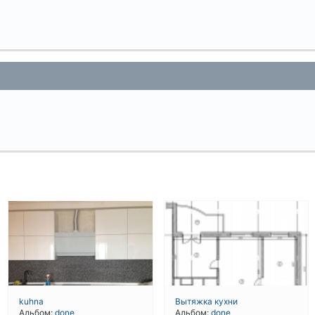
kuhna
Вытяжка кухни
Альбом:
done
Альбом:
done