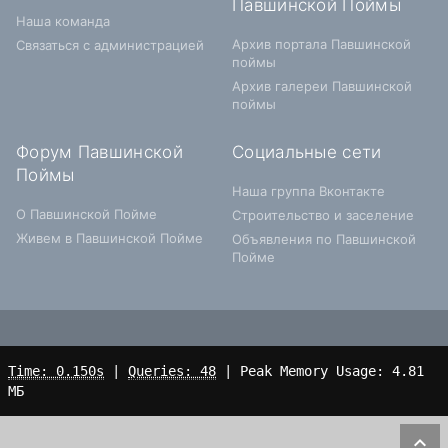
Павшинской Поймы
Наша команда
Архив портала Павшинской
Связаться с администрацией
поймы
Архив галереи Павшинской
поймы
Форум Павшинской
Социальные сети
Поймы
Наша группа Вконтакте
О Павшинской Пойме
Строительство и заселение
Живем в Павшинской Пойме
Объявления по Павшинской
Пойме
Time: 0.150s
|
Queries: 48
| Peak Memory Usage: 4.81
МБ