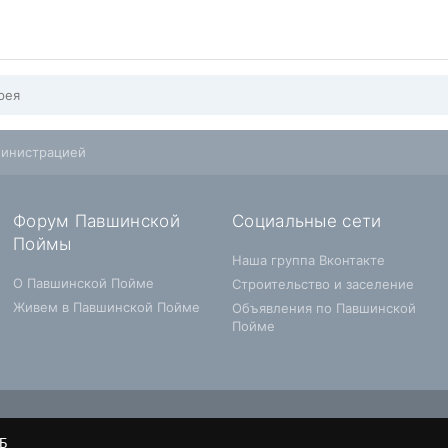
рея
министрацией
Форум Павшинской
Социальные сети
Поймы
Наша группа Вконтакте
О Павшинской Пойме
Строительство и заселение
Живем в Павшинской Пойме
Объявления по Павшинской
Пойме
Б