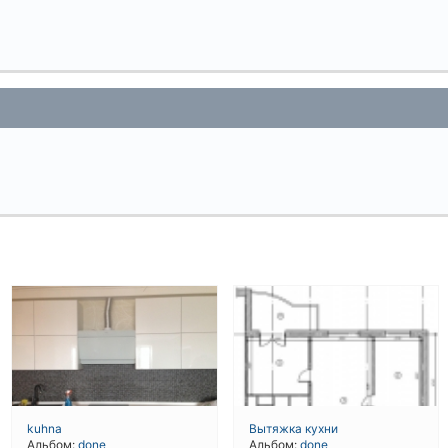
kuhna
Вытяжка кухни
Альбом:
done
Альбом:
done