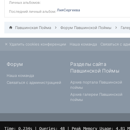
Личных альбомов:
ЛияСергеева
Последний личный альбом:
Павшинская Пойма
Форум Павшинской Поймы
Гале
Удалить cookies конференции
Наша команда
Связаться с ад
Форум
Разделы сайта
Павшинской Поймы
Наша команда
Архив портала Павшинской
Связаться с администрацией
поймы
Архив галереи Павшинской
поймы
Time: 0.234s
|
Queries: 48
| Peak Memory Usage: 4.81 М