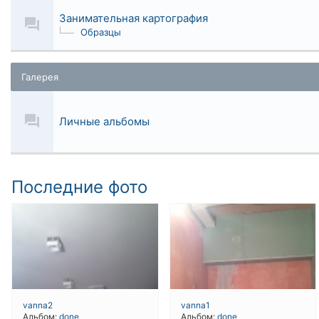
Занимательная картография
Образцы
Галерея
Личные альбомы
Последние фото
vanna2
vanna1
Альбом:
done
Альбом:
done