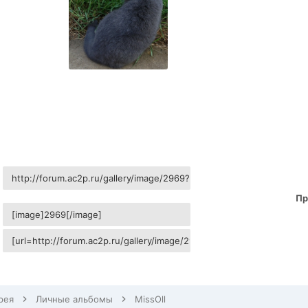
Пр
рея
Личные альбомы
MissOll