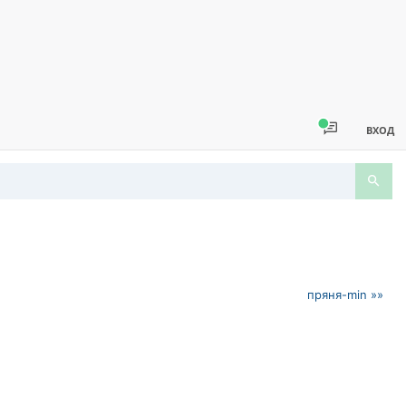
ВХОД
пряня-min »»