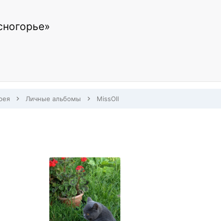
сногорье»
рея
Личные альбомы
MissOll