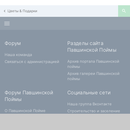
Цветы & Подарки
Форум
Разделы сайта
Павшинской Поймы
Наша команда
Архив портала Павшинской
Связаться с администрацией
поймы
Архив галереи Павшинской
поймы
Форум Павшинской
Социальные сети
Поймы
Наша группа Вконтакте
О Павшинской Пойме
Строительство и заселение
Живем в Павшинской Пойме
Объявления по Павшинской
Пойме