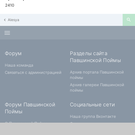
2410
Alesya
Форум
Разделы сайта
Павшинской Поймы
Наша команда
Архив портала Павшинской
Связаться с администрацией
поймы
Архив галереи Павшинской
поймы
Форум Павшинской
Социальные сети
Поймы
Наша группа Вконтакте
О Павшинской Пойме
Строительство и заселение
Живем в Павшинской Пойме
Объявления по Павшинской