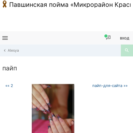
Павшинская пойма «Микрорайон Красн
ВХОД
Alesya
пайп
«« 2
пайп-для-сайта »»