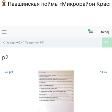
Павшинская пойма «Микрорайон Красн
ВХОД
Устав ЖСК "Павшино-14"
p2
«« p3
p1 »»