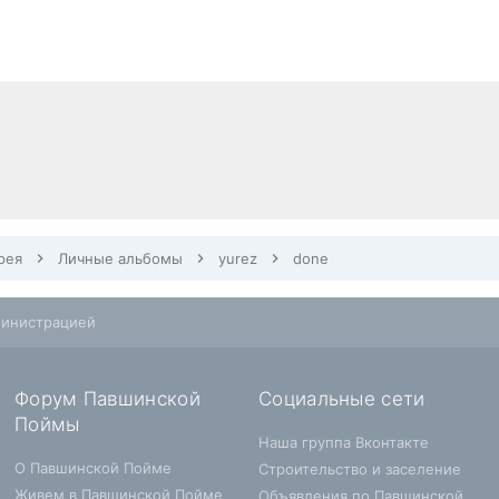
рея
Личные альбомы
yurez
done
министрацией
Форум Павшинской
Социальные сети
Поймы
Наша группа Вконтакте
О Павшинской Пойме
Строительство и заселение
Живем в Павшинской Пойме
Объявления по Павшинской