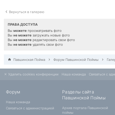
Вернуться в галерею
ПРАВА ДОСТУПА
Вы
можете
просматривать фото
Вы
не можете
загружать новые фото
Вы
не можете
редактировать свои фото
Вы
не можете
удалять свои фото
Павшинская Пойма
Форум Павшинской Поймы
Гале
Удалить cookies конференции
Наша команда
Связаться с ад
Форум
Разделы сайта
Павшинской Поймы
Наша команда
Архив портала Павшинской
Связаться с администрацией
поймы