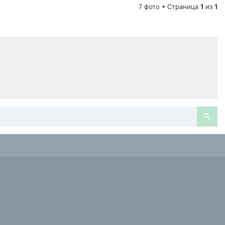
7 фото • Страница
1
из
1