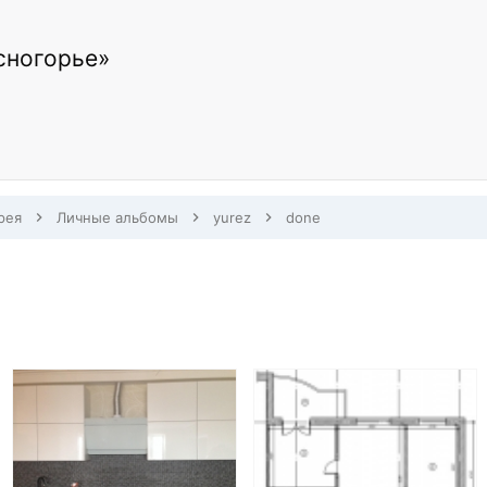
сногорье»
рея
Личные альбомы
yurez
done