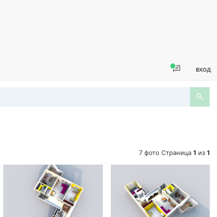
ВХОД
7 фото Страница
1
из
1