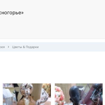
сногорье»
рея
Цветы & Подарки