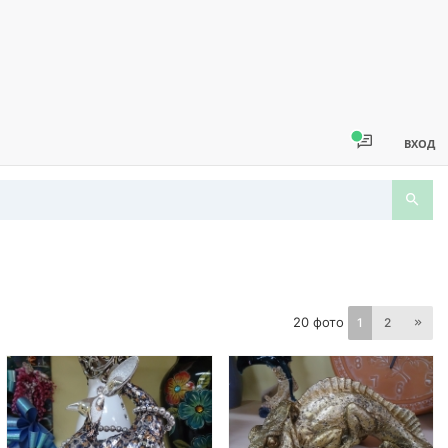
ВХОД
20 фото
1
2