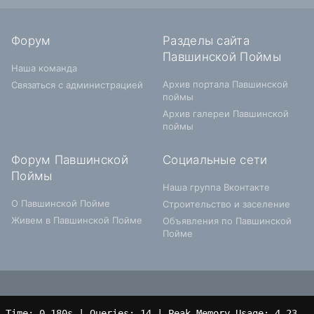
Форум
Разделы сайта
Павшинской Поймы
Наша команда
Архив портала Павшинской
Связаться с администрацией
поймы
Архив галереи Павшинской
поймы
Форум Павшинской
Социальные сети
Поймы
Наша группа Вконтакте
О Павшинской Пойме
Строительство и заселение
Живем в Павшинской Пойме
Объявления по Павшинской
Пойме
Time: 0.180s
|
Queries: 14
| Peak Memory Usage: 4.23