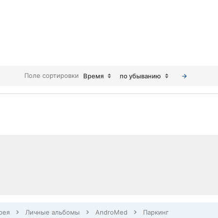
Поле сортировки
Время
по убыванию
рея
Личные альбомы
AndroMed
Паркинг