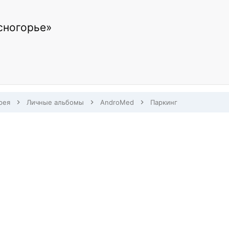
сногорье»
рея
Личные альбомы
AndroMed
Паркинг